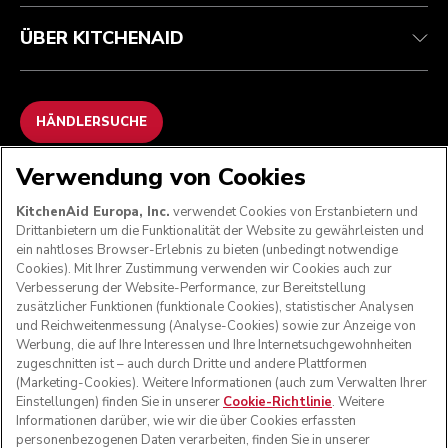
ÜBER KITCHENAID
HÄNDLERSUCHE
Verwendung von Cookies
WIR AKZEPTIEREN
KitchenAid Europa, Inc.
verwendet Cookies von Erstanbietern und
Drittanbietern um die Funktionalität der Website zu gewährleisten und
ein nahtloses Browser-Erlebnis zu bieten (unbedingt notwendige
Cookies). Mit Ihrer Zustimmung verwenden wir Cookies auch zur
FOLGEN SIE UNS
Verbesserung der Website-Performance, zur Bereitstellung
zusätzlicher Funktionen (funktionale Cookies), statistischer Analysen
und Reichweitenmessung (Analyse-Cookies) sowie zur Anzeige von
Werbung, die auf Ihre Interessen und Ihre Internetsuchgewohnheiten
zugeschnitten ist – auch durch Dritte und andere Plattformen
(Marketing-Cookies). Weitere Informationen (auch zum Verwalten Ihrer
Einstellungen) finden Sie in unserer
Cookie-Richtlinie
. Weitere
Informationen darüber, wie wir die über Cookies erfassten
personenbezogenen Daten verarbeiten, finden Sie in unserer