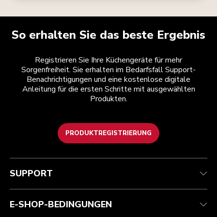
So erhalten Sie das beste Ergebnis
Registrieren Sie Ihre Küchengeräte für mehr
Sorgenfreiheit. Sie erhalten im Bedarfsfall Support-
Benachrichtigungen und eine kostenlose digitale
Anleitung für die ersten Schritte mit ausgewählten
Produkten.
PRODUKTREGISTRIERUNG
Kundenservice
Teilnahmebedingungen
Die Marke
Händlersuche
Verfolgen Sie Ihre Bestellung
Versand und Lieferung
Unsere Geschichte
SUPPORT
Garantie und Dokumente
Rückgaben und Erstattungen
Kontaktieren Sie uns.
Impressum
Häufig gestellte fragen
Erklärung zur Barrierefreiheit
ODR
E-SHOP-BEDINGUNGEN