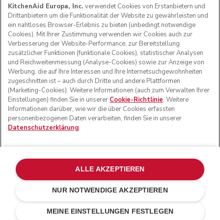
KitchenAid Europa, Inc.
verwendet Cookies von Erstanbietern und
Drittanbietern um die Funktionalität der Website zu gewährleisten und
ein nahtloses Browser-Erlebnis zu bieten (unbedingt notwendige
Cookies). Mit Ihrer Zustimmung verwenden wir Cookies auch zur
FOLGEN SIE UNS
Verbesserung der Website-Performance, zur Bereitstellung
zusätzlicher Funktionen (funktionale Cookies), statistischer Analysen
und Reichweitenmessung (Analyse-Cookies) sowie zur Anzeige von
Werbung, die auf Ihre Interessen und Ihre Internetsuchgewohnheiten
zugeschnitten ist – auch durch Dritte und andere Plattformen
(Marketing-Cookies). Weitere Informationen (auch zum Verwalten Ihrer
Einstellungen) finden Sie in unserer
Cookie-Richtlinie
. Weitere
Informationen darüber, wie wir die über Cookies erfassten
personenbezogenen Daten verarbeiten, finden Sie in unserer
Datenschutzerklärung
.
© KitchenAid 2026 - Alle Rechte vorbehalten. KitchenAid
und das Design der Küchenmaschine sind eingetragene
ALLE AKZEPTIEREN
Marken in den USA und in anderen Ländern.
NUR NOTWENDIGE AKZEPTIEREN
Meine cookies verwalten
Datenschutzerklärung
Cookie-Erklärung
Andere Länder
Online-Schlichtung
MEINE EINSTELLUNGEN FESTLEGEN