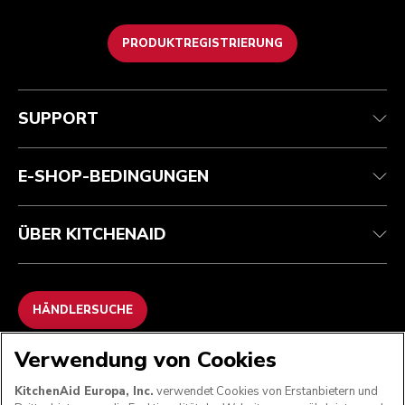
PRODUKTREGISTRIERUNG
Kundenservice
Teilnahmebedingungen
Die Marke
Händlersuche
Verfolgen Sie Ihre Bestellung
Versand und Lieferung
Unsere Geschichte
SUPPORT
Garantie und Dokumente
Rückgaben und Erstattungen
Kontaktieren Sie uns.
Impressum
Häufig gestellte fragen
Erklärung zur Barrierefreiheit
ODR
E-SHOP-BEDINGUNGEN
ÜBER KITCHENAID
HÄNDLERSUCHE
Verwendung von Cookies
WIR AKZEPTIEREN
KitchenAid Europa, Inc.
verwendet Cookies von Erstanbietern und