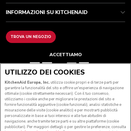
INFORMAZIONI SU KITCHENAID
TROVA UN NEGOZIO
ACCETTIAMO
UTILIZZO DEI COOKIES
SEGUICI
KitchenAid Europa, Inc.
utilizza cookie propri e di terze parti per
garantire la funzionalità del sito e offrire un'esperienza di navigazione
ottimale (cookie strettamente necessari). Con il tuo consenso,
utilizziamo i cookie anche per migliorare le prestazioni del sito e
fornire funzionalità aggiuntive (cookie funzionali), analisi statistiche e
misurazione delle visite (cookie analitici) e per mostrarti pubblicità
personalizzate in base ai tuoi interessi e alle tue abitudini di
navigazione, anche tramite terze parti e su altre piattaforme (cookie
pubblicitari). Per maggiori dettagli o per gestire le preferenze, consulta