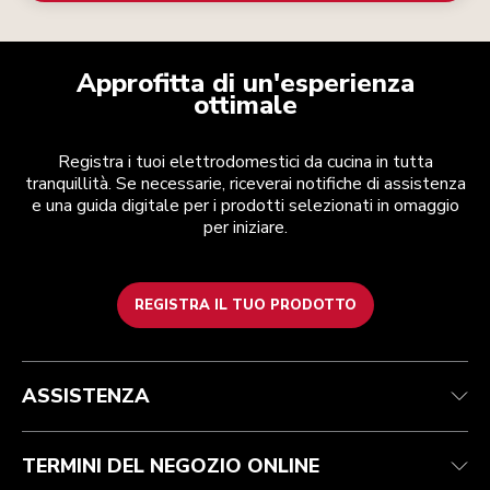
Approfitta di un'esperienza
ottimale
Registra i tuoi elettrodomestici da cucina in tutta
tranquillità. Se necessarie, riceverai notifiche di assistenza
e una guida digitale per i prodotti selezionati in omaggio
per iniziare.
REGISTRA IL TUO PRODOTTO
Assistenza clienti
Termini e condizioni
Per il marchio
Trova un negozio
Traccia il tuo ordine
Spedizione e consegna
La nostra storia
ASSISTENZA
Garanzia e documentazione
Resi e rimborsi
Contattaci
Imprint
FAQ
Dichiarazione di accessibilità
ODR
TERMINI DEL NEGOZIO ONLINE