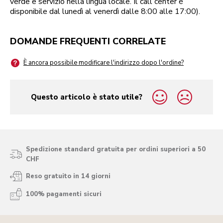
verde e servizio nella lingua locale. Il call center è
disponibile dal lunedì al venerdì dalle 8:00 alle 17:00).
DOMANDE FREQUENTI CORRELATE
È ancora possibile modificare l'indirizzo dopo l'ordine?
Questo articolo è stato utile?
yes
no
Spedizione standard gratuita per ordini superiori a 50
CHF
Reso gratuito in 14 giorni
100% pagamenti sicuri