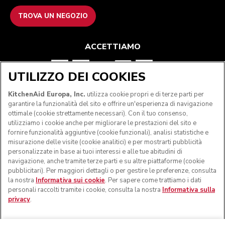
TROVA UN NEGOZIO
ACCETTIAMO
UTILIZZO DEI COOKIES
SEGUICI
KitchenAid Europa, Inc.
utilizza cookie propri e di terze parti per
garantire la funzionalità del sito e offrire un'esperienza di navigazione
ottimale (cookie strettamente necessari). Con il tuo consenso,
utilizziamo i cookie anche per migliorare le prestazioni del sito e
fornire funzionalità aggiuntive (cookie funzionali), analisi statistiche e
misurazione delle visite (cookie analitici) e per mostrarti pubblicità
personalizzate in base ai tuoi interessi e alle tue abitudini di
navigazione, anche tramite terze parti e su altre piattaforme (cookie
pubblicitari). Per maggiori dettagli o per gestire le preferenze, consulta
la nostra
Informativa sui cookie
. Per sapere come trattiamo i dati
personali raccolti tramite i cookie, consulta la nostra
Informativa sulla
privacy
.
© KitchenAid 2026 - Tutti i diritti riservati. KitchenAid e il
design della planetaria sono marchi commerciali negli Stati