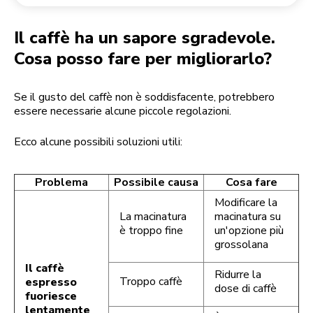
Reso di un ordine
Macinacaffè
Il mio account
Il caffè ha un sapore sgradevole.
Cosa posso fare per migliorarlo?
Se il gusto del caffè non è soddisfacente, potrebbero
essere necessarie alcune piccole regolazioni.
Ecco alcune possibili soluzioni utili:
Problema
Possibile causa
Cosa fare
Modificare la
La macinatura
macinatura su
è troppo fine
un'opzione più
grossolana
Il caffè
Ridurre la
Troppo caffè
espresso
dose di caffè
fuoriesce
lentamente