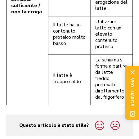
erogazione del
sufficiente /
latte.
non la eroga
Utilizzare
Il latte ha un
latte con un
contenuto
elevato
proteico molto
contenuto
basso
proteico
La schiuma si
forma a partire
da latte
Il latte è
freddo,
ISCRIVITI ORA
troppo caldo
prelevato
direttamente
dal frigorifero
Questo articolo è stato utile?
yes
no