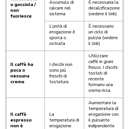
Accumulo di
È necessaria la
o gocciola /
calcare nel
decalcificazione
non
sistema
(vedere il link)
fuoriesce
L’unità di
È necessario
erogazione è
un ciclo di
sporca o
pulizia (vedere
ostruita
il link)
Utilizzare
caffè in grani
Il caffè ha
I chicchi non
fresco. I chicchi
poca o
sono più
tostati di
nessuna
freschi di
recente
crema
tostatura
formano una
crema ricca.
Aumentare la
temperatura di
Il caffè
La
erogazione con
espresso
temperatura di
il pulsante
non è
erogazione
indipendente