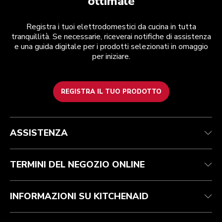
ottimale
Registra i tuoi elettrodomestici da cucina in tutta
tranquillità. Se necessarie, riceverai notifiche di assistenza
e una guida digitale per i prodotti selezionati in omaggio
per iniziare.
REGISTRA IL TUO PRODOTTO
Assistenza clienti
Termini e condizioni
Per il marchio
Trova un negozio
Traccia il tuo ordine
Spedizione e consegna
La nostra storia
ASSISTENZA
Garanzia e documentazione
Resi e rimborsi
Contattaci
Imprint
FAQ
Dichiarazione di accessibilità
ODR
TERMINI DEL NEGOZIO ONLINE
INFORMAZIONI SU KITCHENAID