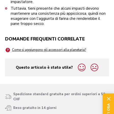
impastatore.
Tuttavia, tieni presente che alcuni impasti devono
mantenere una consistenza più appiccicosa, quindi non
esagerare con l'aggiunta di farina che renderebbe il
pane troppo secco.
DOMANDE FREQUENTI CORRELATE
Come si aggiungono gli accessori alla planetaria?
Questo articolo è stato utile?
yes
no
Spedizione standard gratuita per ordini superiori a 50
CHF
Reso gratuito in 14 giorni