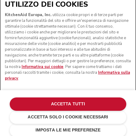
UTILIZZO DEI COOKIES
SEGUICI
KitchenAid Europa, Inc.
utilizza cookie propri e di terze parti per
garantire la funzionalità del sito e offrire un'esperienza di navigazione
ottimale (cookie strettamente necessari). Con il tuo consenso,
utilizziamo i cookie anche per migliorare le prestazioni del sito e
fornire funzionalità aggiuntive (cookie funzionali), analisi statistiche e
misurazione delle visite (cookie analitici) e per mostrarti pubblicità
personalizzate in base ai tuoi interessi e alle tue abitudini di
navigazione, anche tramite terze parti e su altre piattaforme (cookie
pubblicitari). Per maggiori dettagli o per gestire le preferenze, consulta
la nostra
Informativa sui cookie
. Per sapere come trattiamo i dati
personali raccolti tramite i cookie, consulta la nostra
Informativa sulla
privacy
.
© KitchenAid 2026 - Tutti i diritti riservati. KitchenAid e il
design della planetaria sono marchi commerciali negli Stati
Uniti e altrove.
ACCETTA TUTTI
Gestisci cookies
Informativa sulla privacy
ACCETTA SOLO I COOKIE NECESSARI
Informativa sui cookie
In altri paesi
Risoluzione delle dispute online
IMPOSTA LE MIE PREFERENZE