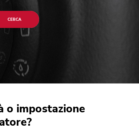
CERCA
tà o impostazione
latore?