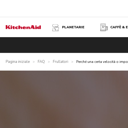
PLANETARIE
CAFFÈ & 
Pagina iniziale
FAQ
Frullatori
>
>
>
Perché una certa velocità o imp