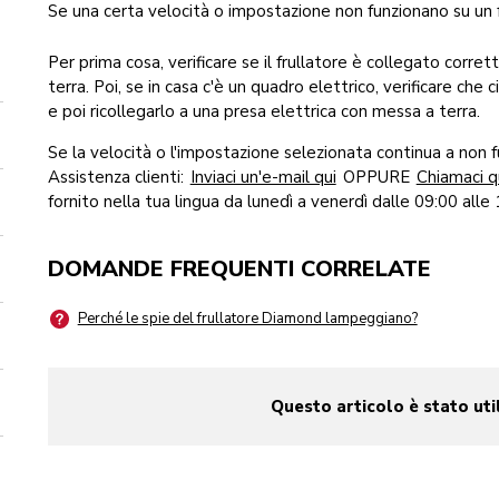
Se una certa velocità o impostazione non funzionano su un fr
Per prima cosa, verificare se il frullatore è collegato corr
terra. Poi, se in casa c'è un quadro elettrico, verificare che c
e poi ricollegarlo a una presa elettrica con messa a terra.
Se la velocità o l'impostazione selezionata continua a non f
Assistenza clienti:
Inviaci un'e-mail qui
OPPURE
Chiamaci q
fornito nella tua lingua da lunedì a venerdì dalle 09:00 alle 
DOMANDE FREQUENTI CORRELATE
Perché le spie del frullatore Diamond lampeggiano?
Questo articolo è stato uti
yes
no