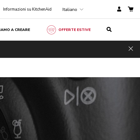
Italiano
Informazioni su KitchenAid
ZIAMO A CREARE
OFFERTE ESTIVE
Hid