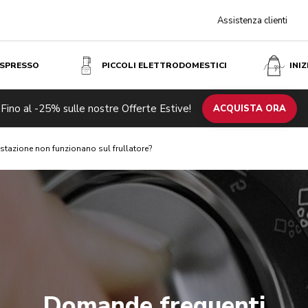
Assistenza clienti
ESPRESSO
PICCOLI ELETTRODOMESTICI
INI
Fino al -25% sulle nostre Offerte Estive!
ACQUISTA ORA
ostazione non funzionano sul frullatore?
Domande frequenti