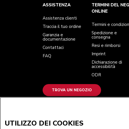
Assistenza clienti
Termini e condizioni
Per il marchio
Trova un negozio
ASSISTENZA
TERMINI DEL NE
Traccia il tuo ordine
Spedizione e consegna
La nostra storia
Garanzia e documentazione
Resi e rimborsi
ONLINE
Contattaci
Imprint
Assistenza clienti
FAQ
Dichiarazione di accessibilità
ODR
Termini e condizion
Traccia il tuo ordine
Spedizione e
Garanzia e
consegna
documentazione
Resi e rimborsi
Contattaci
Imprint
FAQ
Dichiarazione di
accessibilità
ODR
TROVA UN NEGOZIO
ACCETTIAMO
UTILIZZO DEI COOKIES