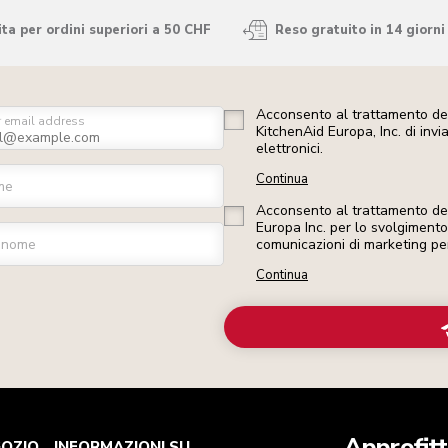
ta per ordini superiori a 50 CHF
Reso gratuito in 14 giorni
Acconsento al trattamento dei
r email address
KitchenAid Europa, Inc. di inv
elettronici.
Continua
me
Acconsento al trattamento dei 
Europa Inc. per lo svolgimento d
gnome
comunicazioni di marketing pe
Continua
Approfitt
GOZIO
INFORMAZIONI SU