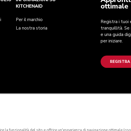
ottimale
KITCHENAID
i
Per il marchio
Registra i tuoi
La nostra storia
tranquillità. Se
e una guida dig
per iniziare.
REGISTRA
tire la funzionalità del sito e offrire un'esperienza di navigazione ottimale (co