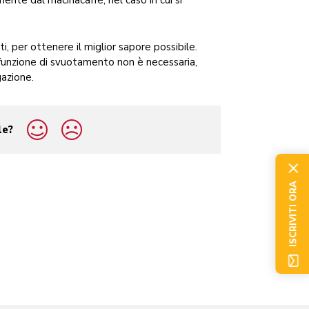
ente dal macinacaffè, nel caso in cui si
ti, per ottenere il miglior sapore possibile.
a funzione di svuotamento non è necessaria,
gazione.
le?
ISCRIVITI ORA