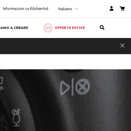
Italiano
Informazioni su KitchenAid
ZIAMO A CREARE
OFFERTE ESTIVE
Hid