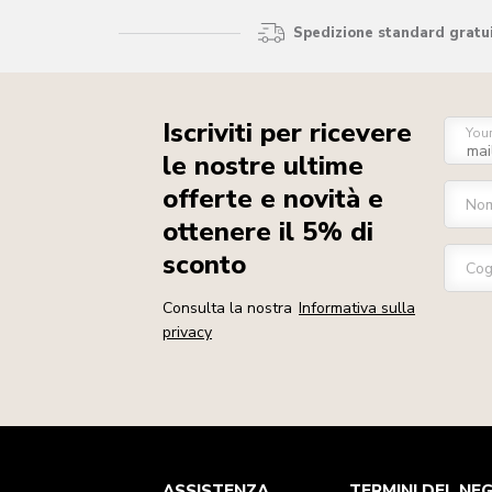
Spedizione standard gratui
Iscriviti per ricevere
You
le nostre ultime
offerte e novità e
No
ottenere il 5% di
sconto
Co
Consulta la nostra
Informativa sulla
privacy
Assistenza clienti
Termini e condizioni
Per il marchio
Trova un negozio
ASSISTENZA
TERMINI DEL NE