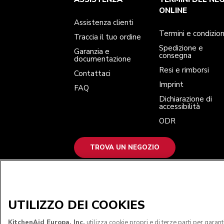
Traccia il tuo ordine
Spedizione e consegna
La nostra storia
Garanzia e documentazione
Resi e rimborsi
ONLINE
Contattaci
Imprint
Assistenza clienti
FAQ
Dichiarazione di accessibilità
ODR
Termini e condizion
Traccia il tuo ordine
Spedizione e
Garanzia e
consegna
documentazione
Resi e rimborsi
Contattaci
Imprint
FAQ
Dichiarazione di
accessibilità
ODR
TROVA UN NEGOZIO
ACCETTIAMO
UTILIZZO DEI COOKIES
KitchenAid Europa, Inc.
utilizza cookie propri e di terze parti per garan