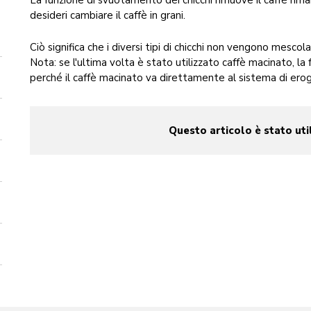
La funzione di svuotamento dei chicchi rimuove il caffè riman
desideri cambiare il caffè in grani.
Ciò significa che i diversi tipi di chicchi non vengono mescola
Nota: se l'ultima volta è stato utilizzato caffè macinato, l
perché il caffè macinato va direttamente al sistema di ero
Questo articolo è stato uti
yes
no