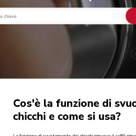
Cos'è la funzione di sv
nacaffè integrato
ca
chicchi e come si usa?