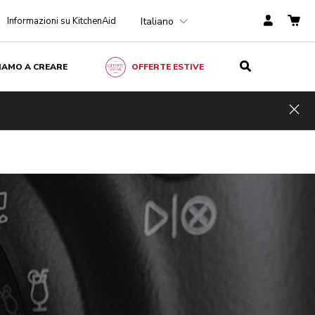
Italiano
Informazioni su KitchenAid
ZIAMO A CREARE
OFFERTE ESTIVE
Hid