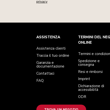
privacy
Assistenza clienti
Termini e condizioni
Per il marchio
Trova un negozio
ASSISTENZA
TERMINI DEL NE
Traccia il tuo ordine
Spedizione e consegna
La nostra storia
Garanzia e documentazione
Resi e rimborsi
ONLINE
Contattaci
Imprint
Assistenza clienti
FAQ
Dichiarazione di accessibilità
ODR
Termini e condizion
Traccia il tuo ordine
Spedizione e
Garanzia e
consegna
documentazione
Resi e rimborsi
Contattaci
Imprint
FAQ
Dichiarazione di
accessibilità
ODR
TROVA UN NEGOZIO