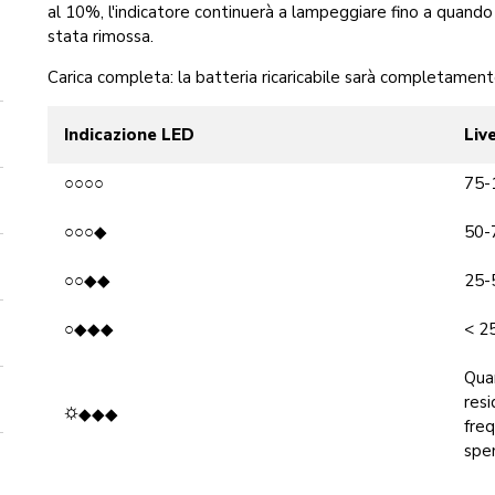
al 10%, l'indicatore continuerà a lampeggiare fino a quando l
stata rimossa.
Carica completa: la batteria ricaricabile sarà completamente 
Indicazione LED
Liv
○○○○
75-
○○○◆
50-
○○◆◆
25-
○◆◆◆
< 2
Quan
resi
⛭◆◆◆
fre
spen