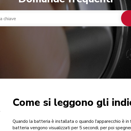
Come si leggono gli indi
nacaffè integrato
ca
Quando la batteria è installata o quando l'apparecchio è in f
batteria vengono visualizzati per 5 secondi, per poi spegnersi