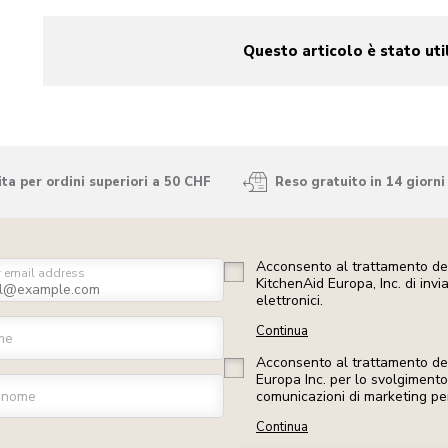
Questo articolo è stato uti
yes
no
ta per ordini superiori a 50 CHF
Reso gratuito in 14 giorni
Acconsento al trattamento dei
r email address
KitchenAid Europa, Inc. di inv
elettronici.
Continua
me
Acconsento al trattamento dei 
Europa Inc. per lo svolgimento d
gnome
comunicazioni di marketing pe
Continua