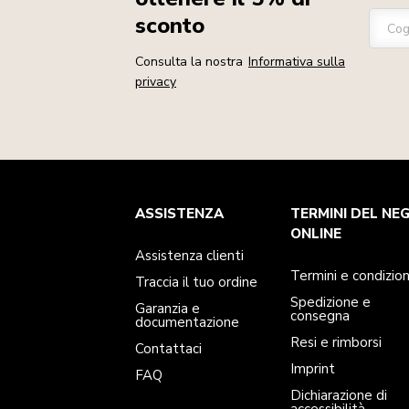
sconto
Co
Consulta la nostra
Informativa sulla
privacy
Assistenza clienti
Termini e condizioni
Per il marchio
Trova un negozio
ASSISTENZA
TERMINI DEL NE
Traccia il tuo ordine
Spedizione e consegna
La nostra storia
Garanzia e documentazione
Resi e rimborsi
ONLINE
Contattaci
Imprint
Assistenza clienti
FAQ
Dichiarazione di accessibilità
ODR
Termini e condizion
Traccia il tuo ordine
Spedizione e
Garanzia e
consegna
documentazione
Resi e rimborsi
Contattaci
Imprint
FAQ
Dichiarazione di