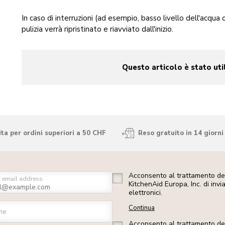
In caso di interruzioni (ad esempio, basso livello dell'acqua o 
pulizia verrà ripristinato e riavviato dall'inizio.
Questo articolo è stato uti
yes
no
ta per ordini superiori a 50 CHF
Reso gratuito in 14 giorni
Acconsento al trattamento dei
r email address
KitchenAid Europa, Inc. di inv
elettronici.
Continua
me
Acconsento al trattamento dei 