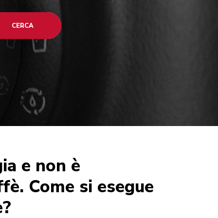
CERCA
gia e non è
affè. Come si esegue
e?