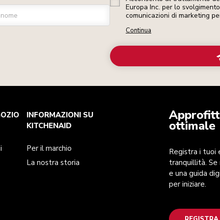
Europa Inc. per lo svolgimento d
gnome
comunicazioni di marketing pe
Continua
Approfitt
GOZIO
INFORMAZIONI SU
ottimale
KITCHENAID
i
Per il marchio
Registra i tuoi
La nostra storia
tranquillità. Se
e una guida dig
per iniziare.
REGISTRA