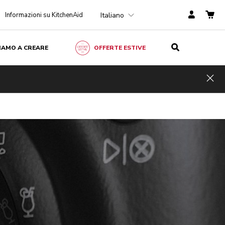
Italiano
Informazioni su KitchenAid
ZIAMO A CREARE
OFFERTE ESTIVE
Hid