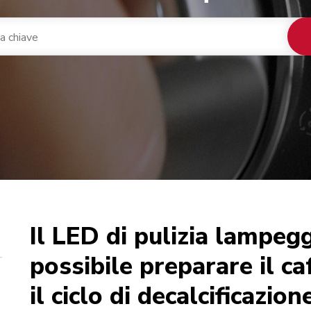
Il LED di pulizia lampeg
nacaffè integrato
ca
possibile preparare il c
il ciclo di decalcificazion