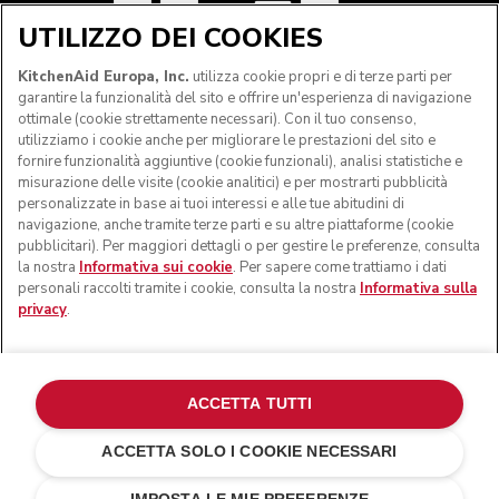
UTILIZZO DEI COOKIES
SEGUICI
KitchenAid Europa, Inc.
utilizza cookie propri e di terze parti per
garantire la funzionalità del sito e offrire un'esperienza di navigazione
ottimale (cookie strettamente necessari). Con il tuo consenso,
utilizziamo i cookie anche per migliorare le prestazioni del sito e
fornire funzionalità aggiuntive (cookie funzionali), analisi statistiche e
misurazione delle visite (cookie analitici) e per mostrarti pubblicità
personalizzate in base ai tuoi interessi e alle tue abitudini di
navigazione, anche tramite terze parti e su altre piattaforme (cookie
pubblicitari). Per maggiori dettagli o per gestire le preferenze, consulta
la nostra
Informativa sui cookie
. Per sapere come trattiamo i dati
personali raccolti tramite i cookie, consulta la nostra
Informativa sulla
privacy
.
© KitchenAid 2026 - Tutti i diritti riservati. KitchenAid e il
design della planetaria sono marchi commerciali negli Stati
Uniti e altrove.
ACCETTA TUTTI
Gestisci cookies
Informativa sulla privacy
ACCETTA SOLO I COOKIE NECESSARI
Informativa sui cookie
In altri paesi
Risoluzione delle dispute online