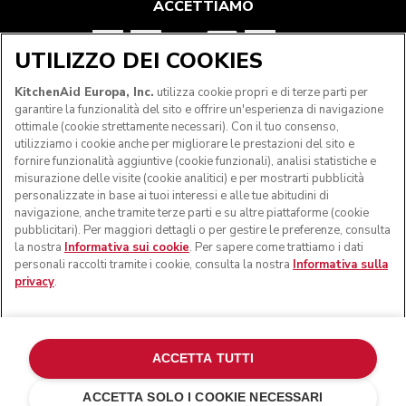
ACCETTIAMO
UTILIZZO DEI COOKIES
SEGUICI
KitchenAid Europa, Inc.
utilizza cookie propri e di terze parti per
garantire la funzionalità del sito e offrire un'esperienza di navigazione
ottimale (cookie strettamente necessari). Con il tuo consenso,
utilizziamo i cookie anche per migliorare le prestazioni del sito e
fornire funzionalità aggiuntive (cookie funzionali), analisi statistiche e
misurazione delle visite (cookie analitici) e per mostrarti pubblicità
personalizzate in base ai tuoi interessi e alle tue abitudini di
navigazione, anche tramite terze parti e su altre piattaforme (cookie
pubblicitari). Per maggiori dettagli o per gestire le preferenze, consulta
la nostra
Informativa sui cookie
. Per sapere come trattiamo i dati
personali raccolti tramite i cookie, consulta la nostra
Informativa sulla
privacy
.
© KitchenAid 2026 - Tutti i diritti riservati. KitchenAid e il
design della planetaria sono marchi commerciali negli Stati
Uniti e altrove.
ACCETTA TUTTI
Gestisci cookies
Informativa sulla privacy
ACCETTA SOLO I COOKIE NECESSARI
Informativa sui cookie
In altri paesi