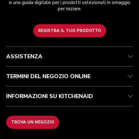
e una guida digitale per i prodotti selezionati in omaggio
per iniziare.
REGISTRA IL TUO PRODOTTO
Assistenza clienti
Termini e condizioni
Per il marchio
Trova un negozio
Traccia il tuo ordine
Spedizione e consegna
La nostra storia
ASSISTENZA
Garanzia e documentazione
Resi e rimborsi
Contattaci
Imprint
FAQ
Dichiarazione di accessibilità
ODR
TERMINI DEL NEGOZIO ONLINE
INFORMAZIONI SU KITCHENAID
TROVA UN NEGOZIO