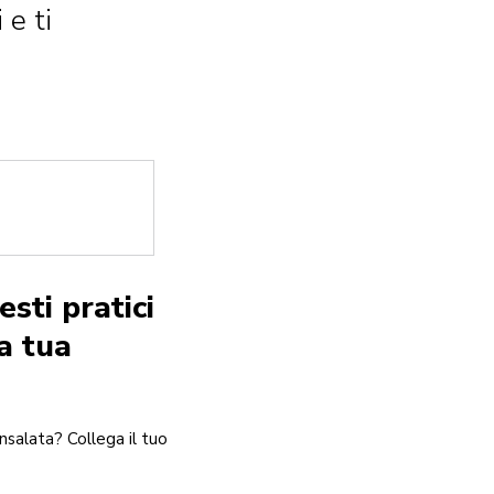
 e ti
sti pratici
a tua
nsalata? Collega il tuo