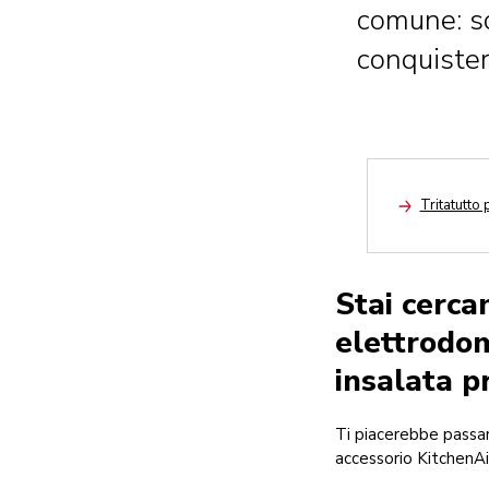
comune: so
conquiste
Tritatutto 
Arrow
Stai cerca
elettrodom
insalata pr
Ti piacerebbe passar
accessorio KitchenAi