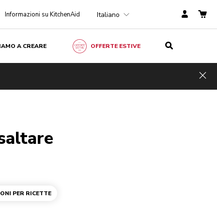
Italiano
Informazioni su KitchenAid
ZIAMO A CREARE
OFFERTE ESTIVE
Hid
saltare
IONI PER RICETTE