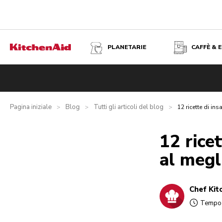
PLANETARIE
CAFFÈ & 
Pagina iniziale
Blog
Tutti gli articoli del blog
>
>
>
12 ricette di ins
12 rice
al megl
Chef Kit
Tempo d