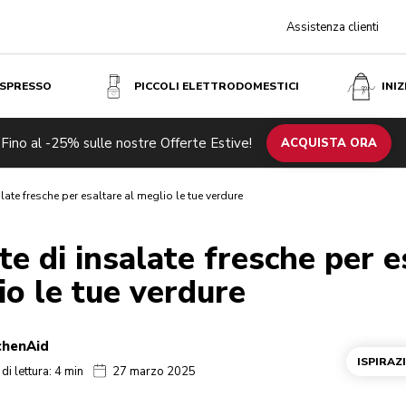
Assistenza clienti
ESPRESSO
PICCOLI ELETTRODOMESTICI
INI
Fino al -25% sulle nostre Offerte Estive!
ACQUISTA ORA
alate fresche per esaltare al meglio le tue verdure
tte di insalate fresche per e
io le tue verdure
chenAid
ISPIRAZ
i lettura: 4 min
27 marzo 2025