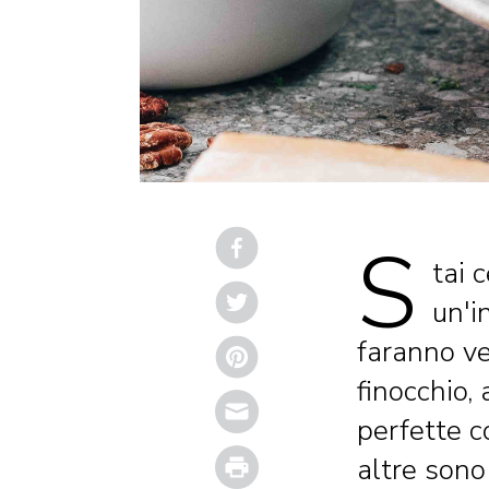
S
tai 
un'i
faranno ve
finocchio,
Email
perfette c
Print
altre sono