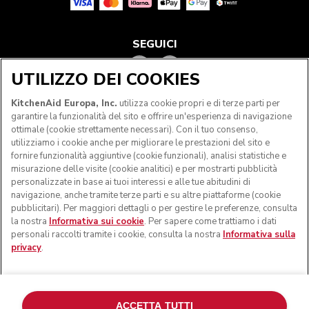
SEGUICI
UTILIZZO DEI COOKIES
KitchenAid Europa, Inc.
utilizza cookie propri e di terze parti per
garantire la funzionalità del sito e offrire un'esperienza di navigazione
ottimale (cookie strettamente necessari). Con il tuo consenso,
utilizziamo i cookie anche per migliorare le prestazioni del sito e
fornire funzionalità aggiuntive (cookie funzionali), analisi statistiche e
misurazione delle visite (cookie analitici) e per mostrarti pubblicità
personalizzate in base ai tuoi interessi e alle tue abitudini di
navigazione, anche tramite terze parti e su altre piattaforme (cookie
© KitchenAid 2026 - Tutti i diritti riservati. KitchenAid e il
pubblicitari). Per maggiori dettagli o per gestire le preferenze, consulta
design della planetaria sono marchi commerciali negli Stati
la nostra
Informativa sui cookie
. Per sapere come trattiamo i dati
Uniti e altrove.
personali raccolti tramite i cookie, consulta la nostra
Informativa sulla
privacy
.
Gestisci cookies
Informativa sulla privacy
Informativa sui cookie
In altri paesi
Risoluzione delle dispute online
ACCETTA TUTTI