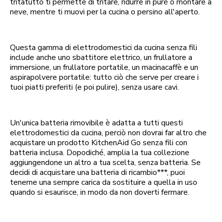
tritatutto ti permette di tritare, ridurre in purè o montare a
neve, mentre ti muovi per la cucina o persino all'aperto.
Questa gamma di elettrodomestici da cucina senza fili
include anche uno sbattitore elettrico, un frullatore a
immersione, un frullatore portatile, un macinacaffè e un
aspirapolvere portatile: tutto ciò che serve per creare i
tuoi piatti preferiti (e poi pulire), senza usare cavi.
Un'unica batteria rimovibile è adatta a tutti questi
elettrodomestici da cucina, perciò non dovrai far altro che
acquistare un prodotto KitchenAid Go senza fili con
batteria inclusa. Dopodiché, amplia la tua collezione
aggiungendone un altro a tua scelta, senza batteria. Se
decidi di acquistare una batteria di ricambio***, puoi
tenerne una sempre carica da sostituire a quella in uso
quando si esaurisce, in modo da non doverti fermare.