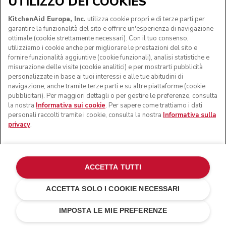
UTILIZZO DEI COOKIES
KitchenAid Europa, Inc.
utilizza cookie propri e di terze parti per
garantire la funzionalità del sito e offrire un'esperienza di navigazione
ottimale (cookie strettamente necessari). Con il tuo consenso,
utilizziamo i cookie anche per migliorare le prestazioni del sito e
fornire funzionalità aggiuntive (cookie funzionali), analisi statistiche e
misurazione delle visite (cookie analitici) e per mostrarti pubblicità
personalizzate in base ai tuoi interessi e alle tue abitudini di
navigazione, anche tramite terze parti e su altre piattaforme (cookie
pubblicitari). Per maggiori dettagli o per gestire le preferenze, consulta
la nostra
Informativa sui cookie
. Per sapere come trattiamo i dati
personali raccolti tramite i cookie, consulta la nostra
Informativa sulla
privacy
.
Spedizione standard gratuita per ordini superiori a 50
CHF
Reso gratuito in 14 giorni
ACCETTA TUTTI
100% pagamenti sicuri
ACCETTA SOLO I COOKIE NECESSARI
Senza batteria
AGGIUNGI AL CARRELLO
CHF 179.-
IMPOSTA LE MIE PREFERENZE
Iscriviti per ricevere le nostre