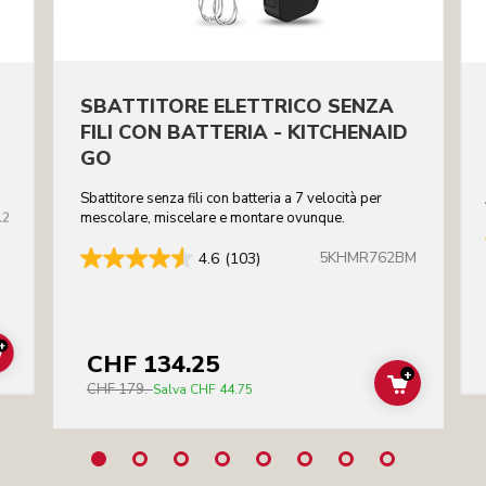
SBATTITORE ELETTRICO SENZA
FILI CON BATTERIA - KITCHENAID
GO
Sbattitore senza fili con batteria a 7 velocità per
12
mescolare, miscelare e montare ovunque.
5KHMR762BM
4.6
(103)
+
CHF 134.25
ADD TO CART
+
CHF 179.-
ADD TO C
Salva
CHF 44.75