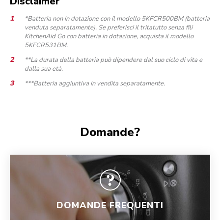
Disclaimer
*Batteria non in dotazione con il modello 5KFCR500BM (batteria
venduta separatamente). Se preferisci il tritatutto senza fili
KitchenAid Go con batteria in dotazione, acquista il modello
5KFCR531BM.
**La durata della batteria può dipendere dal suo ciclo di vita e
dalla sua età.
***Batteria aggiuntiva in vendita separatamente.
Domande?
DOMANDE FREQUENTI