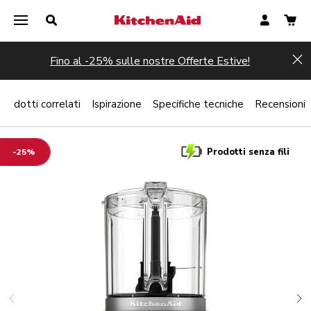
Fino al -25% sulle nostre Offerte Estive!
Hi
Prodotti correlati
Ispirazione
Specifiche tecniche
Recensioni
Prodotti senza fili
-25%