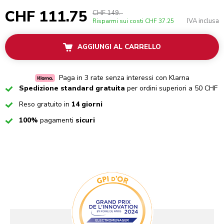
CHF 111.75
CHF 149.-
IVA inclusa
Risparmi sui costi
CHF 37.25
AGGIUNGI AL CARRELLO
Paga in 3 rate senza interessi con Klarna
Checked
Spedizione standard gratuita
per ordini superiori a 50 CHF
Checked
Reso gratuito in
14 giorni
Checked
100%
pagamenti
sicuri