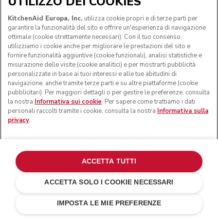
UTILIZZO DEI COOKIES
KitchenAid Europa, Inc.
utilizza cookie propri e di terze parti per
garantire la funzionalità del sito e offrire un'esperienza di navigazione
ottimale (cookie strettamente necessari). Con il tuo consenso,
utilizziamo i cookie anche per migliorare le prestazioni del sito e
fornire funzionalità aggiuntive (cookie funzionali), analisi statistiche e
misurazione delle visite (cookie analitici) e per mostrarti pubblicità
Una fetta croccante di pane a lievitazione naturale
personalizzate in base ai tuoi interessi e alle tue abitudini di
tostato. Funghi teneri che odorano di terra. E tanto aglio e
navigazione, anche tramite terze parti e su altre piattaforme (cookie
timo. Non è solo un toast rustico, ma un piacere per il
pubblicitari). Per maggiori dettagli o per gestire le preferenze, consulta
palato. Se vuoi preparare qualcosa di semplice che sia
la nostra
Informativa sui cookie
. Per sapere come trattiamo i dati
comunque una delizia, questa è la scelta giusta.
personali raccolti tramite i cookie, consulta la nostra
Informativa sulla
privacy
.
Ricette con frullatore
ACCETTA TUTTI
ACCETTA SOLO I COOKIE NECESSARI
IMPOSTA LE MIE PREFERENZE