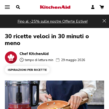
Fino al -25% sulle nostre Offerte Estive!
Hi
30 ricette veloci in 30 minuti o
meno
Chef KitchenAid
tempo di lettura min
29 maggio 2026
ISPIRAZIONI PER RICETTE