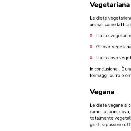
Vegetariana
Le diete vegetariane
animali come latticin
I latto-vegetaria
Gli ovo-vegetaria
I latto-ovo veget
In conclusione... È u
formaggi, burro o o
Vegana
Le diete vegane si c
carne, latticini, uov
totalmente vegetali,
giusti si possono ott