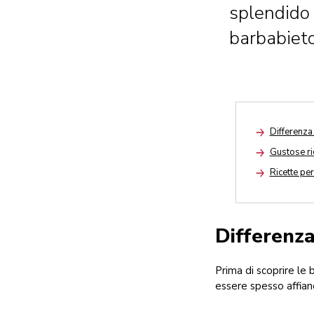
splendido 
barbabieto
Differenza 
Arrow
Gustose ric
Arrow
Ricette pe
Arrow
Differenza
Prima di scoprire le 
essere spesso affian