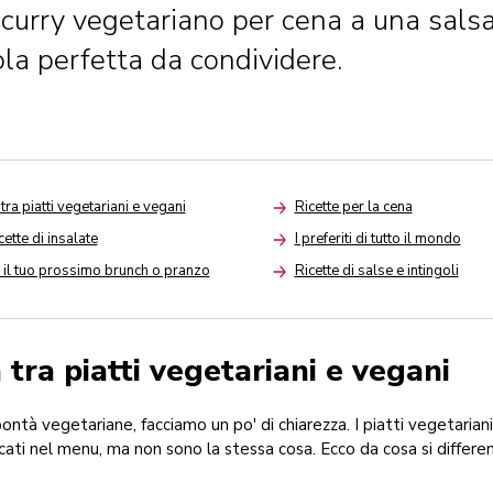
curry vegetariano per cena a una salsa
la perfetta da condividere.
tra piatti vegetariani e vegani
Ricette per la cena
Arrow
ette di insalate
I preferiti di tutto il mondo
Arrow
r il tuo prossimo brunch o pranzo
Ricette di salse e intingoli
Arrow
 tra piatti vegetariani e vegani
bontà vegetariane, facciamo un po' di chiarezza. I piatti vegetaria
cati nel menu, ma non sono la stessa cosa. Ecco da cosa si differen