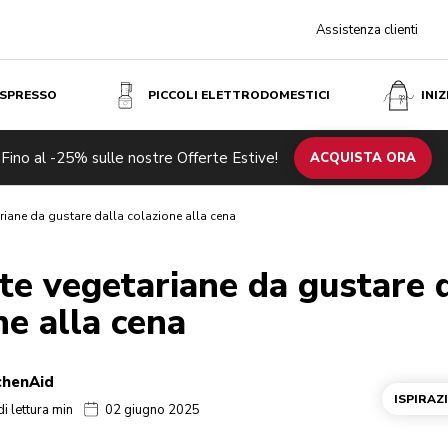
Assistenza clienti
ESPRESSO
PICCOLI ELETTRODOMESTICI
INI
Fino al -25% sulle nostre Offerte Estive!
ACQUISTA ORA
ariane da gustare dalla colazione alla cena
tte vegetariane da gustare 
ne alla cena
chenAid
ISPIRAZ
i lettura min
02 giugno 2025