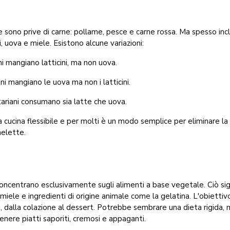
 sono prive di carne: pollame, pesce e carne rossa. Ma spesso in
i, uova e miele. Esistono alcune variazioni:
ni mangiano latticini, ma non uova.
ni mangiano le uova ma non i latticini.
ariani consumano sia latte che uova.
na cucina flessibile e per molti è un modo semplice per eliminare l
melette.
oncentrano esclusivamente sugli alimenti a base vegetale. Ciò sign
a, miele e ingredienti di origine animale come la gelatina. L'obiett
 dalla colazione al dessert. Potrebbe sembrare una dieta rigida, m
enere piatti saporiti, cremosi e appaganti.