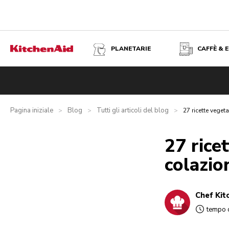
PLANETARIE
CAFFÈ & 
Pagina iniziale
Blog
Tutti gli articoli del blog
>
>
>
27 ricette veget
27 rice
colazio
Chef Kit
tempo d