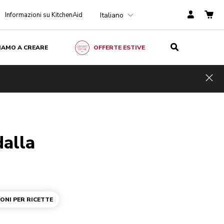
Italiano
Informazioni su KitchenAid
ZIAMO A CREARE
OFFERTE ESTIVE
Hid
dalla
IONI PER RICETTE