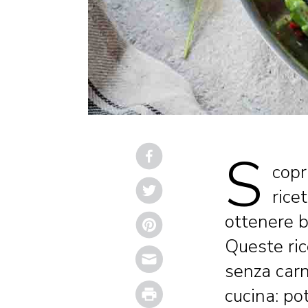
S
copr
rice
ottenere b
Queste ric
Email
senza carn
Print
cucina: po