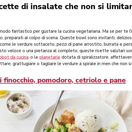
cette di insalate che non si limita
modo fantastico per gustare la cucina vegetariana. Ma se per te l'i
, preparati al colpo di scena. Queste bowl sono invitanti, delizio
i, come le verdure sottaceto, pezzi di pane arrostito, burrata e persi
sto veloce o una pietanza al completo, queste ricette salutari so
obot da cucina
o la
planetaria
dotata di spiralizzatore, affettave
ttare, grattugiare o tagliare le verdure a spirale in men che non si 
di finocchio, pomodoro, cetriolo e pane