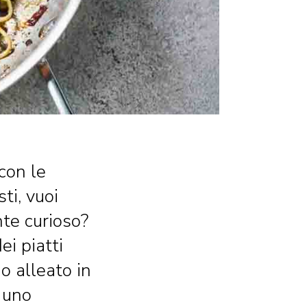
 con le
ti, vuoi
nte curioso?
ei piatti
o alleato in
a uno