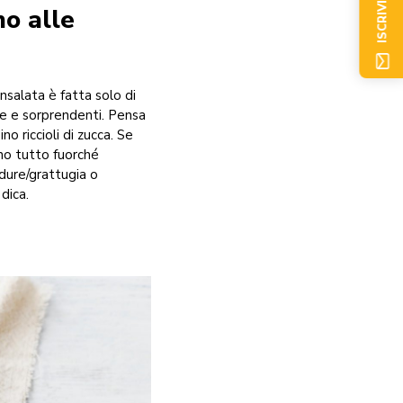
ISCRIVITI ORA
no alle
nsalata è fatta solo di
se e sorprendenti. Pensa
no riccioli di zucca. Se
no tutto fuorché
rdure/grattugia o
dica.