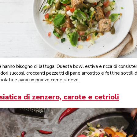
e hanno bisogno di lattuga. Questa bowl estiva e ricca di consiste
dori succosi, croccanti pezzetti di pane arrostito e fettine sottili d
iciolata e avrai un pranzo come si deve.
siatica di zenzero, carote e cetrioli