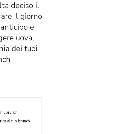
ta deciso il
are il giorno
 anticipo e
ggere uova,
ia dei tuoi
unch
r il brunch
rica al tuo brunch