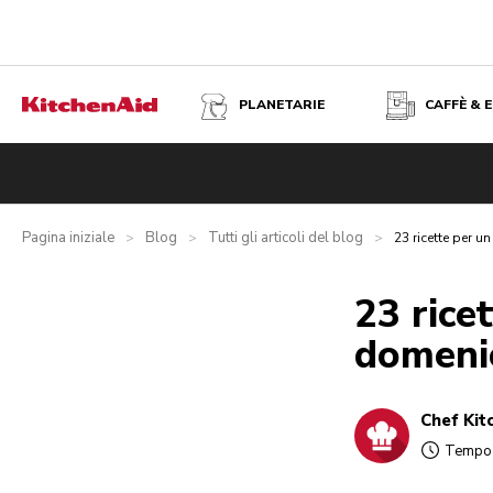
PLANETARIE
CAFFÈ & 
Pagina iniziale
Blog
Tutti gli articoli del blog
>
>
>
23 ricette per 
23 rice
domeni
Chef Kit
Tempo d