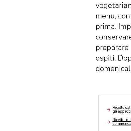
vegetarian
menu, cont
prima. Imp
conservare
preparare 
ospiti. Do
domenical
Ricette sa
gli appetit
Arrow
Ricette do
commensa
Arrow