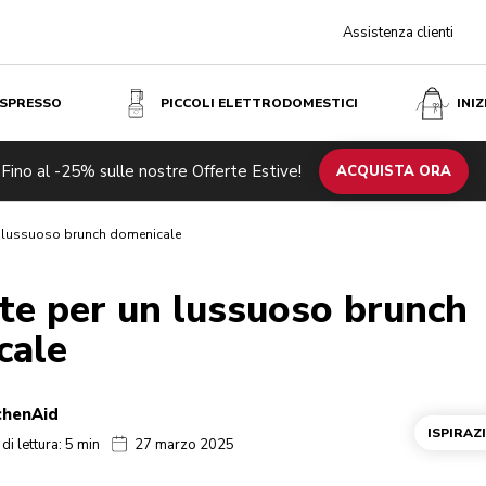
Assistenza clienti
ESPRESSO
PICCOLI ELETTRODOMESTICI
INI
Fino al -25% sulle nostre Offerte Estive!
ACQUISTA ORA
un lussuoso brunch domenicale
tte per un lussuoso brunch
cale
chenAid
ISPIRAZ
i lettura: 5 min
27 marzo 2025