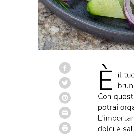
È
il tu
brun
Con queste
potrai org
Email
L'importan
Print
dolci e sal