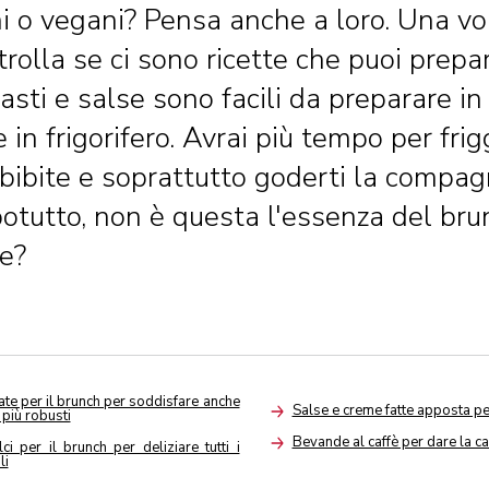
i o vegani? Pensa anche a loro. Una vol
rolla se ci sono ricette che puoi prepar
asti e salse sono facili da preparare in
 in frigorifero. Avrai più tempo per fri
bibite e soprattutto goderti la compagn
potutto, non è questa l'essenza del br
e?
late per il brunch per soddisfare anche
Salse e creme fatte apposta pe
i più robusti
Arrow
Bevande al caffè per dare la ca
lci per il brunch per deliziare tutti i
Arrow
li