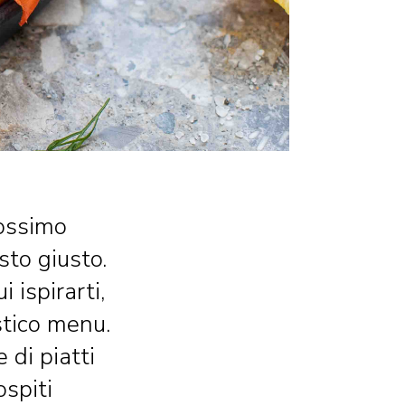
rossimo
sto giusto.
 ispirarti,
stico menu.
 di piatti
ospiti