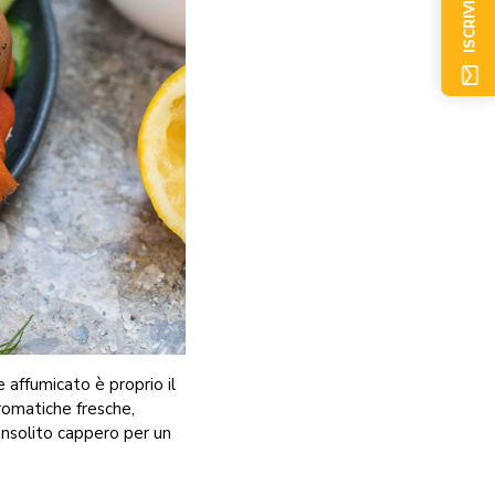
ISCRIVITI ORA
 affumicato è proprio il
aromatiche fresche,
 insolito cappero per un