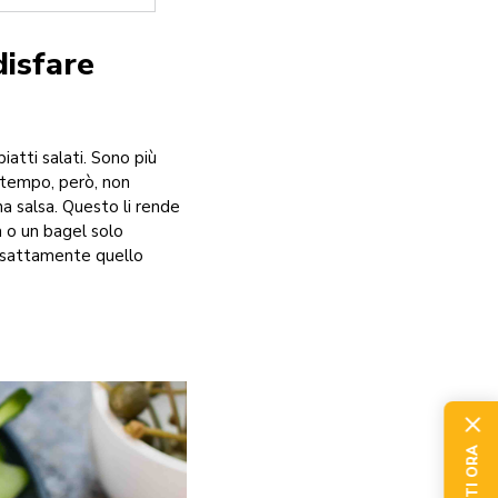
disfare
piatti salati. Sono più
o tempo, però, non
na salsa. Questo li rende
a o un bagel solo
 esattamente quello