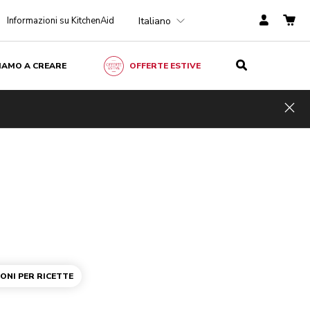
Italiano
Informazioni su KitchenAid
ZIAMO A CREARE
OFFERTE ESTIVE
Hid
IONI PER RICETTE