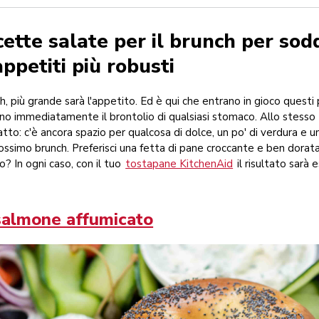
cette salate per il brunch per sod
appetiti più robusti
nch, più grande sarà l'appetito. Ed è qui che entrano in gioco questi 
anno immediatamente il brontolio di qualsiasi stomaco. Allo stess
atto: c'è ancora spazio per qualcosa di dolce, un po' di verdura e u
prossimo brunch. Preferisci una fetta di pane croccante e ben dorat
 In ogni caso, con il tuo
tostapane KitchenAid
il risultato sarà
 salmone affumicato