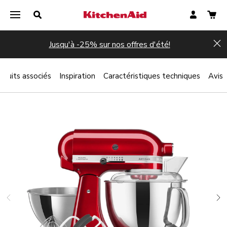
Jusqu'à -25% sur nos offres d'été!
Hi
oduits associés
Inspiration
Caractéristiques techniques
Avis