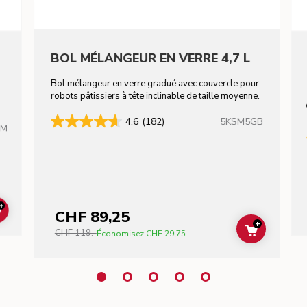
BOL MÉLANGEUR EN VERRE 4,7 L
Bol mélangeur en verre gradué avec couvercle pour
robots pâtissiers à tête inclinable de taille moyenne.
5KSM5GB
4.6
(182)
HM
+
CHF 89,25
ADD TO CART
+
CHF 119.-
ADD TO C
Économisez
CHF 29,75