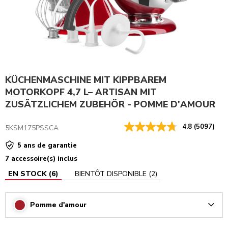
KÜCHENMASCHINE MIT KIPPBAREM
MOTORKOPF 4,7 L– ARTISAN MIT
ZUSÄTZLICHEM ZUBEHÖR - POMME D'AMOUR
4.8
(5097)
5KSM175PSSCA
5 ans de garantie
7 accessoire(s) inclus
EN STOCK
(
6
)
BIENTÔT DISPONIBLE
(
2
)
Pomme d'amour
Arrow