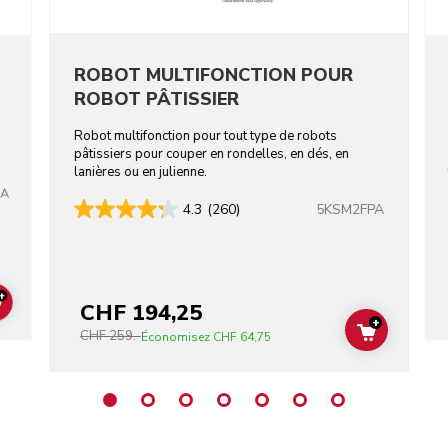
ROBOT MULTIFONCTION POUR
ROBOT PÂTISSIER
Robot multifonction pour tout type de robots
pâtissiers pour couper en rondelles, en dés, en
lanières ou en julienne.
CA
5KSM2FPA
4.3
(260)
+
CHF 194,25
ADD TO CART
+
CHF 259.-
ADD TO C
Économisez
CHF 64,75