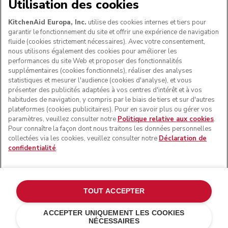
NOUS ACCEPTONS
Utilisation des cookies
KitchenAid Europa, Inc.
utilise des cookies internes et tiers pour
garantir le fonctionnement du site et offrir une expérience de navigation
fluide (cookies strictement nécessaires). Avec votre consentement,
SUIVEZ-NOUS
nous utilisons également des cookies pour améliorer les
performances du site Web et proposer des fonctionnalités
supplémentaires (cookies fonctionnels), réaliser des analyses
statistiques et mesurer l'audience (cookies d'analyse), et vous
présenter des publicités adaptées à vos centres d'intérêt et à vos
habitudes de navigation, y compris par le biais de tiers et sur d'autres
plateformes (cookies publicitaires). Pour en savoir plus ou gérer vos
paramètres, veuillez consulter notre
Politique relative aux cookies
.
Pour connaître la façon dont nous traitons les données personnelles
collectées via les cookies, veuillez consulter notre
Déclaration de
confidentialité
.
© KitchenAid 2026 - Tous droits réservés. KitchenAid et la
forme du robot pâtissier multifonction sont des marques
commerciales aux États-Unis et ailleurs.
TOUT ACCEPTER
Gérer mes cookies
Politique de confidentialité
ACCEPTER UNIQUEMENT LES COOKIES
NÉCESSAIRES
Politique en matière de cookies
Autres pays