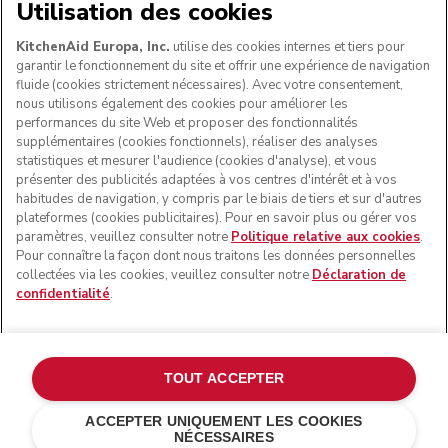
NOUS ACCEPTONS
Utilisation des cookies
KitchenAid Europa, Inc.
utilise des cookies internes et tiers pour
garantir le fonctionnement du site et offrir une expérience de navigation
fluide (cookies strictement nécessaires). Avec votre consentement,
SUIVEZ-NOUS
nous utilisons également des cookies pour améliorer les
performances du site Web et proposer des fonctionnalités
supplémentaires (cookies fonctionnels), réaliser des analyses
statistiques et mesurer l'audience (cookies d'analyse), et vous
présenter des publicités adaptées à vos centres d'intérêt et à vos
habitudes de navigation, y compris par le biais de tiers et sur d'autres
plateformes (cookies publicitaires). Pour en savoir plus ou gérer vos
paramètres, veuillez consulter notre
Politique relative aux cookies
.
Pour connaître la façon dont nous traitons les données personnelles
collectées via les cookies, veuillez consulter notre
Déclaration de
confidentialité
.
© KitchenAid 2026 - Tous droits réservés. KitchenAid et la
forme du robot pâtissier multifonction sont des marques
commerciales aux États-Unis et ailleurs.
TOUT ACCEPTER
Gérer mes cookies
Politique de confidentialité
ACCEPTER UNIQUEMENT LES COOKIES
NÉCESSAIRES
Politique en matière de cookies
Autres pays