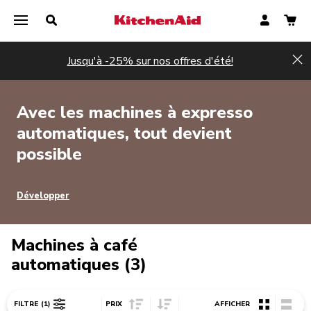
Jusqu'à -25% sur nos offres d'été!
Hi
Avec les machines à expresso
automatiques, tout devient
possible
Développer
Machines à café
automatiques (3)
Sort Price ascending
Sort Price descending
FILTRE
(1)
PRIX
AFFICHER