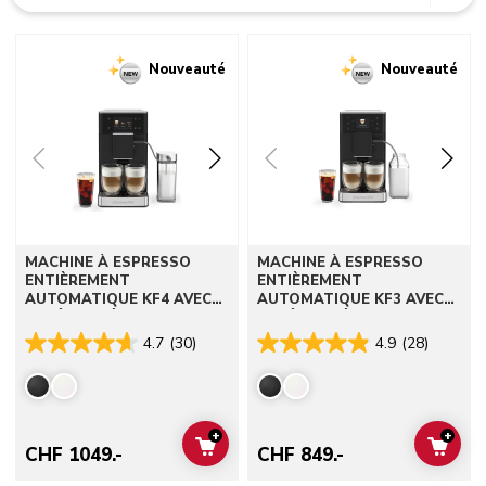
Go to detail page
Go to detail page
Nouveauté
Nouveauté
MACHINE À ESPRESSO
MACHINE À ESPRESSO
ENTIÈREMENT
ENTIÈREMENT
AUTOMATIQUE KF4 AVEC
AUTOMATIQUE KF3 AVEC
CAFÉ GLACÉ
CAFÉ GLACÉ
4.7
(30)
4.9
(28)
+
+
ADD TO CART
ADD 
CHF 1049.-
CHF 849.-