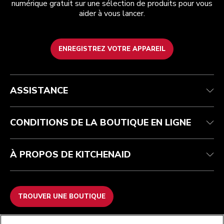
numérique gratuit sur une sélection de produits pour vous
aider à vous lancer.
ENREGISTREZ VOTRE APPAREIL
Service après-vente
Conditions générales de vente
La marque
Trouver une boutique
Suivez votre commande
Expédition et livraison
Notre histoire
ASSISTANCE
Garantie et documents
Retours et remboursements
Contactez-nous
Imprint
FAQ
Déclaration d’accessibilité
ODR
CONDITIONS DE LA BOUTIQUE EN LIGNE
À PROPOS DE KITCHENAID
TROUVER UNE BOUTIQUE