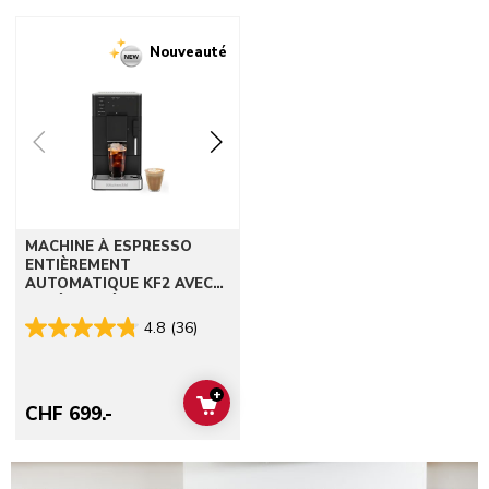
Go to detail page
Nouveauté
MACHINE À ESPRESSO
ENTIÈREMENT
AUTOMATIQUE KF2 AVEC
CAFÉ GLACÉ
4.8
(36)
+
ADD TO CART
CHF 699.-