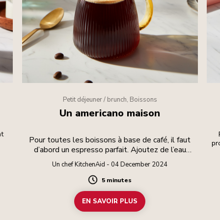
Petit déjeuner / brunch, Boissons
Un americano maison
at
Pour toutes les boissons à base de café, il faut
pr
d’abord un espresso parfait. Ajoutez de l’eau
chaude pour une boisson allongée.
Un chef KitchenAid - 04 December 2024
5 minutes
Duration
EN SAVOIR PLUS