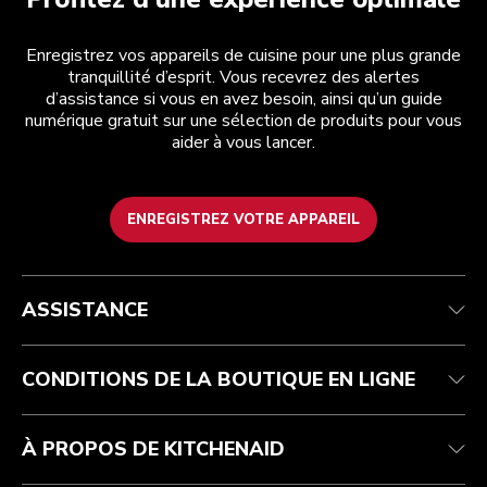
Enregistrez vos appareils de cuisine pour une plus grande
tranquillité d’esprit. Vous recevrez des alertes
d’assistance si vous en avez besoin, ainsi qu’un guide
numérique gratuit sur une sélection de produits pour vous
aider à vous lancer.
ENREGISTREZ VOTRE APPAREIL
Service après-vente
Conditions générales de vente
La marque
Trouver une boutique
Suivez votre commande
Expédition et livraison
Notre histoire
ASSISTANCE
Garantie et documents
Retours et remboursements
Contactez-nous
Imprint
FAQ
Déclaration d’accessibilité
ODR
CONDITIONS DE LA BOUTIQUE EN LIGNE
À PROPOS DE KITCHENAID