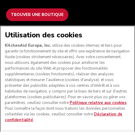
TROUVER UNE BOUTIQUE
NOUS ACCEPTONS
Utilisation des cookies
KitchenAid Europa, Inc.
utilise des cookies internes et tiers pour
garantir le fonctionnement du site et offrir une expérience de navigation
fluide (cookies strictement nécessaires). Avec votre consentement,
SUIVEZ-NOUS
nous utilisons également des cookies pour améliorer les
performances du site Web et proposer des fonctionnalités
supplémentaires (cookies fonctionnels), réaliser des analyses
statistiques et mesurer l'audience (cookies d'analyse), et vous
présenter des publicités adaptées à vos centres d'intérêt et à vos
habitudes de navigation, y compris par le biais de tiers et sur d'autres
plateformes (cookies publicitaires). Pour en savoir plus ou gérer vos
paramètres, veuillez consulter notre
Politique relative aux cookies
.
Pour connaître la façon dont nous traitons les données personnelles
collectées via les cookies, veuillez consulter notre
Déclaration de
confidentialité
.
© KitchenAid 2026 - Tous droits réservés. KitchenAid et la