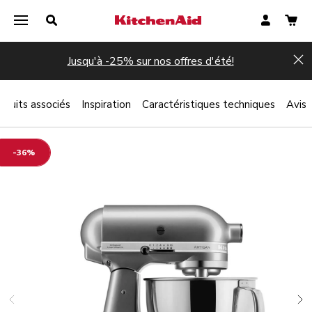
Jusqu'à -25% sur nos offres d'été!
Hi
oduits associés
Inspiration
Caractéristiques techniques
Avis
-36%