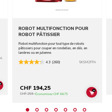
ROBOT MULTIFONCTION POUR
ROBOT PÂTISSIER
Robot multifonction pour tout type de robots
pâtissiers pour couper en rondelles, en dés, en
lanières ou en julienne.
CA
5KSM2FPA
4.3
(260)
+
CHF 194,25
ADD TO CART
+
CHF 259.-
ADD TO C
Économisez
CHF 64,75