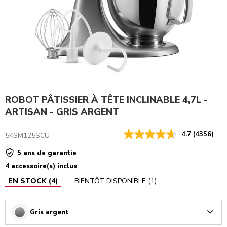
ROBOT PÂTISSIER À TÊTE INCLINABLE 4,7L -
ARTISAN - GRIS ARGENT
4.7
(4356)
5KSM125SCU
5 ans de garantie
4 accessoire(s) inclus
EN STOCK
(
4
)
BIENTÔT DISPONIBLE
(
1
)
Gris argent
Arrow