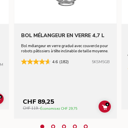
BOL MÉLANGEUR EN VERRE 4,7 L
Bol mélangeur en verre gradué avec couvercle pour
robots pâtissiers à tête inclinable de taille moyenne.
5KSM5GB
4.6
(182)
HM
+
CHF 89,25
ADD TO CART
+
CHF 119.-
ADD TO C
Économisez
CHF 29,75