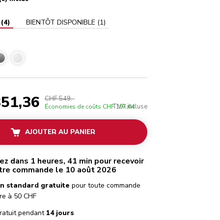
(
4
)
BIENTÔT DISPONIBLE
(
1
)
nyx
51,36
CHF 549.-
TVA incluse
Économies de coûts
CHF 197,64
AJOUTER AU PANIER
 dans 1 heures, 41 min pour recevoir
tre commande le 10 août 2026
on standard gratuite
pour toute commande
re à 50 CHF
ratuit pendant
14 jours