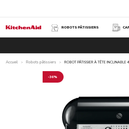
ROBOTS PÂTISSIERS
CA
ROBOT PÂTISSIER À TÊTE INCLINABLE 4,7L - ARTISAN - 
Présentation
Qu’y a-t-il dans la boîte ?
Avantages
Prod
Accueil
Robots pâtissiers
>
>
ROBOT PÂTISSIER À TÊTE INCLINABLE 4
-36%