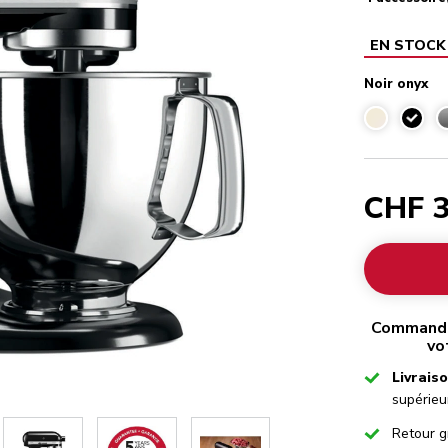
EN STOCK
Noir onyx
Noir o
CHF 3
Commandez
vo
Checked
Livrais
supérieu
Checked
Retour g