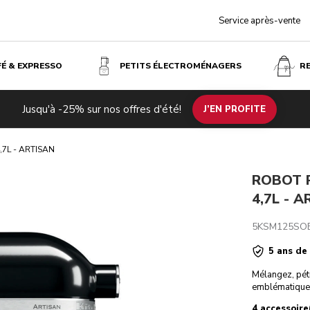
Service après-vente
FÉ & EXPRESSO
PETITS ÉLECTROMÉNAGERS
R
NOIR ONYX
Jusqu'à -25% sur nos offres d'été!
uits associés
Inspiration
Caractéristiques techniques
J’EN PROFITE
Avis
,7L - ARTISAN
ROBOT P
4,7L - 
5KSM125SO
5 ans de
Mélangez, pétr
emblématique,
4 accessoire(