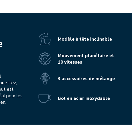
Modèle à tête inclinable
e
Mouvement planétaire et
10 vitesses
d
3 accessoires de mélange
Fouettez,
out est
éal pour les
Bol en acier inoxydable
ien.