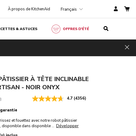
Français
À propos de KitchenAid
ECETTES & ASTUCES
OFFRES D'ÉTÉ
Noir onyx
CHF 549.-
AJOUTER AU PANIER
CHF 351,36
TVA
Économies
Hid
incluse
de coûts
CHF 197,64
ÂTISSIER À TÊTE INCLINABLE
ARTISAN - NOIR ONYX
4.7
(4356)
B
 garantie
issez et fouettez avec notre robot pâtissier
Développer
 disponible dans disponible
...
s) inclus