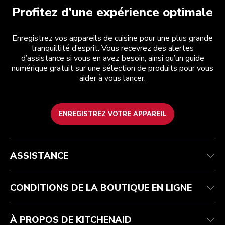
Profitez d’une expérience optimale
Enregistrez vos appareils de cuisine pour une plus grande
tranquillité d’esprit. Vous recevrez des alertes
d’assistance si vous en avez besoin, ainsi qu’un guide
numérique gratuit sur une sélection de produits pour vous
aider à vous lancer.
ENREGISTREZ VOTRE APPAREIL
Service après-vente
Conditions générales de vente
La marque
Trouver une boutique
Suivez votre commande
Expédition et livraison
Notre histoire
ASSISTANCE
Garantie et documents
Retours et remboursements
Contactez-nous
Imprint
FAQ
Déclaration d’accessibilité
ODR
CONDITIONS DE LA BOUTIQUE EN LIGNE
À PROPOS DE KITCHENAID