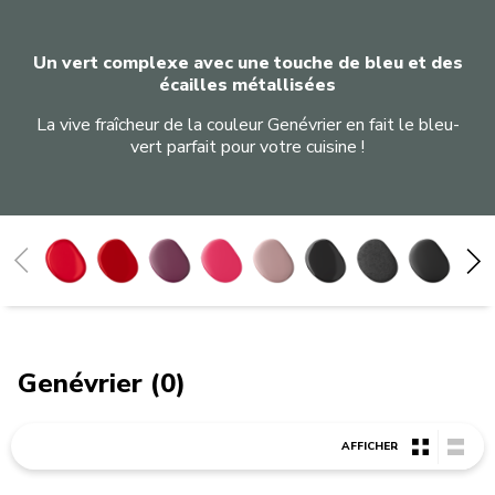
Un vert complexe avec une touche de bleu et des
écailles métallisées
La vive fraîcheur de la couleur Genévrier en fait le bleu-
vert parfait pour votre cuisine !
Pomme d’amour
Rouge empire
Betterave
Hibiscus
Rose poudré
Noir Onyx
Truffe noire
Noir réglisse
Gris impérial
Gris étain
Gris charbon
Gris argent
Crème
Milkshake
Blanc
Porcelaine
Honey
Bleu encre
Agave
Bleu velvet
Eau Minérale
Blue Salt
Genévrier
Vert Sapin
Blossom
Macaron pistache
Genévrier (0)
AFFICHER