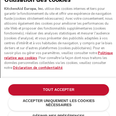
SUIVEZ-NOUS
KitchenAid Europa, Inc.
utilise des cookies internes et tiers pour
garantir le fonctionnement du site et offrir une expérience de navigation
fluide (cookies strictement nécessaires). Avec votre consentement, nous
utilisons également des cookies pour améliorer les performances du
site Web et proposer des fonctionnalités supplémentaires (cookies
fonctionnels), réaliser des analyses statistiques et mesurer l'audience
(cookies d'analyse), et vous présenter des publicités adaptées à vos
centres d'intérêt et à vos habitudes de navigation, y compris par le biais
de tiers et sur d'autres plateformes (cookies publicitaires). Pour en
savoir plus ou gérer vos paramètres, veuillez consulter notre
Politique
relative aux cookies
. Pour connaître la façon dont nous traitons les
© KitchenAid 2026 - Tous droits réservés. KitchenAid et la
données personnelles collectées via les cookies, veuillez consulter
forme du robot pâtissier multifonction sont des marques
notre
Déclaration de confidentialité
.
commerciales aux États-Unis et ailleurs.
Gérer mes cookies
Politique de confidentialité
Politique en matière de cookies
Autres pays
TOUT ACCEPTER
Résolution des litiges en ligne
ACCEPTER UNIQUEMENT LES COOKIES
NÉCESSAIRES