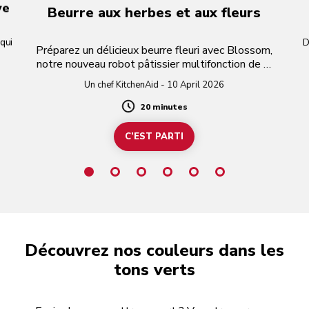
ve
Beurre aux herbes et aux fleurs
qui
D
Préparez un délicieux beurre fleuri avec Blossom,
notre nouveau robot pâtissier multifonction de la
collection Design Series.
Un chef KitchenAid - 10 April 2026
20 minutes
Duration
C’EST PARTI
Découvrez nos couleurs dans les
tons verts