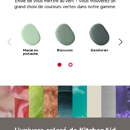
Envie de vous mettre au vert ? Vous trouverez un
grand choix de couleurs vertes dans notre gamme.
Macaron
Blossom
Genévrier
Ve
pistache