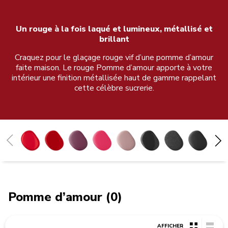
Un rouge à la fois laqué et lumineux, métallisé et
brillant
Craquez pour le glaçage rouge vif d’une pomme d’amour
faite maison. Le rouge Pomme d’amour apporte à votre
intérieur une finition métallisée haut de gamme rappelant
cette célèbre sucrerie.
Pomme d’amour
Rouge empire
Betterave
Hibiscus
Rose poudré
Noir Onyx
Truffe noire
Noir réglisse
Gris impérial
Gris étain
Gris charbon
Gris argent
Crème
Milkshake
Blanc
Porcelaine
Honey
Bleu encre
Agave
Bleu velvet
Eau Minérale
Blue Salt
Genévrier
Vert Sapin
Blossom
Macaron pistache
Pomme d’amour (0)
AFFICHER