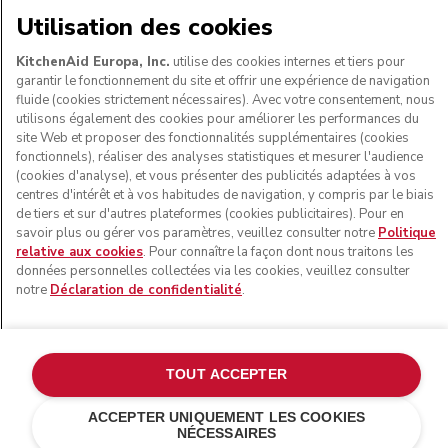
Utilisation des cookies
SUIVEZ-NOUS
KitchenAid Europa, Inc.
utilise des cookies internes et tiers pour
garantir le fonctionnement du site et offrir une expérience de navigation
fluide (cookies strictement nécessaires). Avec votre consentement, nous
utilisons également des cookies pour améliorer les performances du
site Web et proposer des fonctionnalités supplémentaires (cookies
fonctionnels), réaliser des analyses statistiques et mesurer l'audience
(cookies d'analyse), et vous présenter des publicités adaptées à vos
centres d'intérêt et à vos habitudes de navigation, y compris par le biais
de tiers et sur d'autres plateformes (cookies publicitaires). Pour en
savoir plus ou gérer vos paramètres, veuillez consulter notre
Politique
relative aux cookies
. Pour connaître la façon dont nous traitons les
© KitchenAid 2026 - Tous droits réservés. KitchenAid et la
données personnelles collectées via les cookies, veuillez consulter
forme du robot pâtissier multifonction sont des marques
notre
Déclaration de confidentialité
.
commerciales aux États-Unis et ailleurs.
Gérer mes cookies
Politique de confidentialité
Politique en matière de cookies
Autres pays
TOUT ACCEPTER
Résolution des litiges en ligne
ACCEPTER UNIQUEMENT LES COOKIES
NÉCESSAIRES