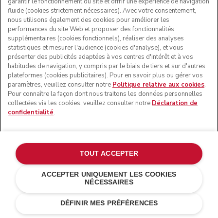
garantir le fonctionnement du site et offrir une expérience de navigation
fluide (cookies strictement nécessaires). Avec votre consentement,
nous utilisons également des cookies pour améliorer les
performances du site Web et proposer des fonctionnalités
supplémentaires (cookies fonctionnels), réaliser des analyses
statistiques et mesurer l'audience (cookies d'analyse), et vous
présenter des publicités adaptées à vos centres d'intérêt et à vos
habitudes de navigation, y compris par le biais de tiers et sur d'autres
plateformes (cookies publicitaires). Pour en savoir plus ou gérer vos
paramètres, veuillez consulter notre
Politique relative aux cookies
.
Pour connaître la façon dont nous traitons les données personnelles
collectées via les cookies, veuillez consulter notre
Déclaration de
confidentialité
.
TOUT ACCEPTER
ACCEPTER UNIQUEMENT LES COOKIES
NÉCESSAIRES
Truffe noire
RECEVOIR UN-EMAIL QUAND IL
CHF 309.-
CHF 278,10
SERA DISPONIBLE
Économies
DÉFINIR MES PRÉFÉRENCES
de coûts
CHF 30,90