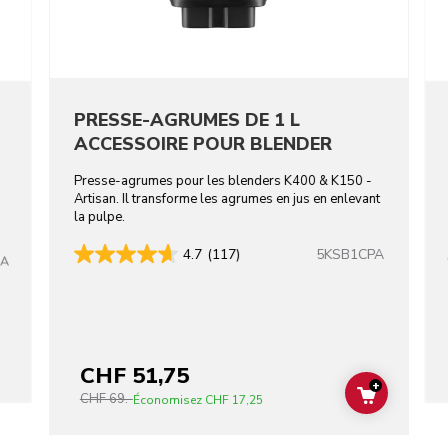
S
PRESSE-AGRUMES DE 1 L
ACCESSOIRE POUR BLENDER
Presse-agrumes pour les blenders K400 & K150 -
Artisan. Il transforme les agrumes en jus en enlevant
la pulpe.
5KSB1CPA
4.7
(117)
BA
CHF 51,75
+
CHF 69.-
ADD TO C
Économisez
CHF 17,25