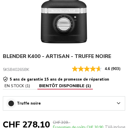
BLENDER K400 - ARTISAN - TRUFFE NOIRE
4.6
(903)
5KSB4026SBK
5 ans de garantie 15 ans de promesse de réparation
EN STOCK
(
1
)
BIENTÔT DISPONIBLE
(
1
)
Truffe noire
Arrow
CHF 278,10
CHF 309.-
TVA incluse
Économies de coûts
CHF 30,90