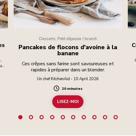
Desserts, Petit déjeuner / brunch
es
C
Pancakes de flocons d'avoine à la
banane
,
Ces crêpes sans farine sont savoureuses et
eux
rapides à préparer dans un blender.
Un chef KitchenAid - 10 April 2026
20 minutes
Duration
LISEZ-MOI