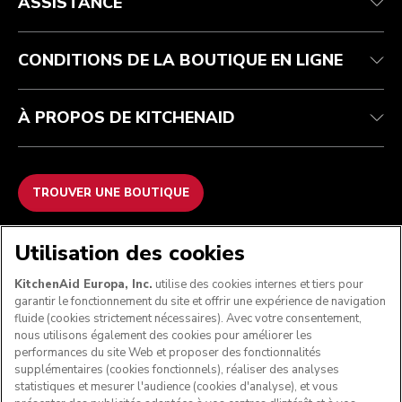
ASSISTANCE
Garantie et documents
Retours et remboursements
Contactez-nous
Imprint
FAQ
Déclaration d’accessibilité
ODR
CONDITIONS DE LA BOUTIQUE EN LIGNE
À PROPOS DE KITCHENAID
TROUVER UNE BOUTIQUE
NOUS ACCEPTONS
Utilisation des cookies
KitchenAid Europa, Inc.
utilise des cookies internes et tiers pour
garantir le fonctionnement du site et offrir une expérience de navigation
fluide (cookies strictement nécessaires). Avec votre consentement,
SUIVEZ-NOUS
nous utilisons également des cookies pour améliorer les
performances du site Web et proposer des fonctionnalités
supplémentaires (cookies fonctionnels), réaliser des analyses
statistiques et mesurer l'audience (cookies d'analyse), et vous