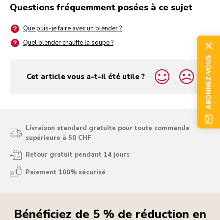
Questions fréquemment posées à ce sujet
Que puis-je faire avec un blender ?
Quel blender chauffe la soupe ?
ABONNEZ-VOUS
Cet article vous a-t-il été utile ?
yes
no
Livraison standard gratuite pour toute commande
supérieure à 50 CHF
Retour gratuit pendant 14 jours
Paiement 100% sécurisé
Bénéficiez de 5 % de réduction en