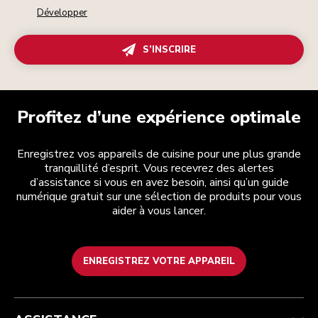
Développer
S’INSCRIRE
Profitez d’une expérience optimale
Enregistrez vos appareils de cuisine pour une plus grande
tranquillité d’esprit. Vous recevrez des alertes
d’assistance si vous en avez besoin, ainsi qu’un guide
numérique gratuit sur une sélection de produits pour vous
aider à vous lancer.
ENREGISTREZ VOTRE APPAREIL
Service après-vente
Conditions générales de vente
La marque
Trouver une boutique
Suivez votre commande
Expédition et livraison
Notre histoire