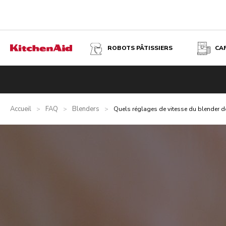
ROBOTS PÂTISSIERS
CA
Accueil
FAQ
Blenders
>
>
>
Quels réglages de vitesse du blender doi