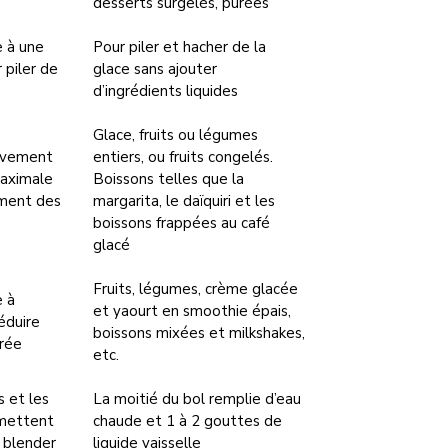
desserts surgelés, purées
e à une
Pour piler et hacher de la
 piler de
glace sans ajouter
d’ingrédients liquides
Glace, fruits ou légumes
ivement
entiers, ou fruits congelés.
maximale
Boissons telles que la
ment des
margarita, le daïquiri et les
boissons frappées au café
glacé
Fruits, légumes, crème glacée
e à
et yaourt en smoothie épais,
éduire
boissons mixées et milkshakes,
urée
etc.
s et les
La moitié du bol remplie d’eau
rmettent
chaude et 1 à 2 gouttes de
 blender
liquide vaisselle