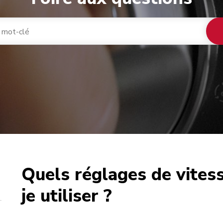
Quels réglages de vites
café
je utiliser ?