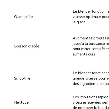
Le blender fonctionn
Glace pilée
vitesse optimale pour
la glace
Augmentez progress
jusqu’à la puissance 
Boisson glacée
pour mixer complète
aliments durs
Le blender fonctionn
Smoothie
grande vitesse pour r
des ingrédients en p
Les impulsions rapide
Nettoyer
vitesses élevées pe
de nettoyer le bol du