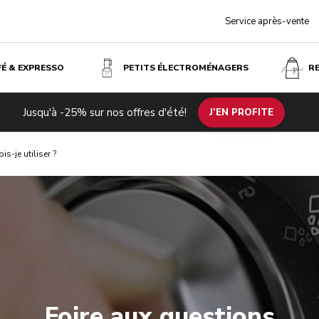
Service après-vente
FÉ & EXPRESSO
PETITS ÉLECTROMÉNAGERS
R
Jusqu'à -25% sur nos offres d'été!
J’EN PROFITE
s-je utiliser ?
Foire aux questions