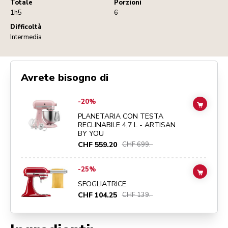
Totale
Porzioni
1h5
6
Difficoltà
Intermedia
Avrete bisogno di
Go to
PLANETARIA CON TESTA RECLINABILE 4,7 L - ARTISAN BY Y
-20%
ADD TO
PLANETARIA CON TESTA
RECLINABILE 4,7 L - ARTISAN
BY YOU
CHF 559.20
CHF 699.-
Go to
SFOGLIATRICE
details page
-25%
ADD TO
SFOGLIATRICE
CHF 104.25
CHF 139.-