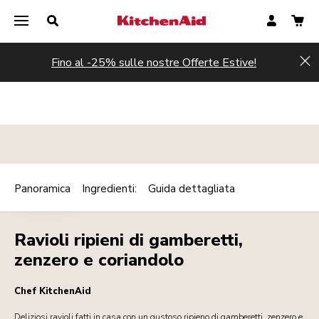
Fino al -25% sulle nostre Offerte Estive!
Hi
Panoramica
Ingredienti:
Guida dettagliata
Print
CONTORNI
Share
Ravioli ripieni di gamberetti,
zenzero e coriandolo
Chef KitchenAid
Deliziosi ravioli fatti in casa con un gustoso ripieno di gamberetti, zenzero e