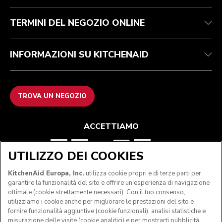
FAQ
Dichiarazione di accessibilità
ODR
TERMINI DEL NEGOZIO ONLINE
INFORMAZIONI SU KITCHENAID
TROVA UN NEGOZIO
ACCETTIAMO
UTILIZZO DEI COOKIES
SEGUICI
KitchenAid Europa, Inc.
utilizza cookie propri e di terze parti per
garantire la funzionalità del sito e offrire un'esperienza di navigazione
ottimale (cookie strettamente necessari). Con il tuo consenso,
utilizziamo i cookie anche per migliorare le prestazioni del sito e
fornire funzionalità aggiuntive (cookie funzionali), analisi statistiche e
misurazione delle visite (cookie analitici) e per mostrarti pubblicità