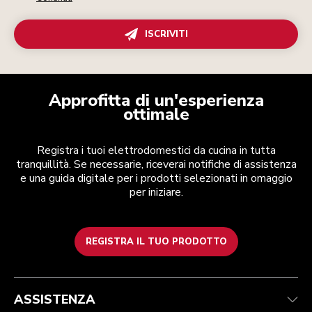
ISCRIVITI
Approfitta di un'esperienza
ottimale
Registra i tuoi elettrodomestici da cucina in tutta
tranquillità. Se necessarie, riceverai notifiche di assistenza
e una guida digitale per i prodotti selezionati in omaggio
per iniziare.
REGISTRA IL TUO PRODOTTO
Assistenza clienti
Termini e condizioni
Per il marchio
Trova un negozio
Traccia il tuo ordine
Spedizione e consegna
La nostra storia
ASSISTENZA
Garanzia e documentazione
Resi e rimborsi
Contattaci
Imprint