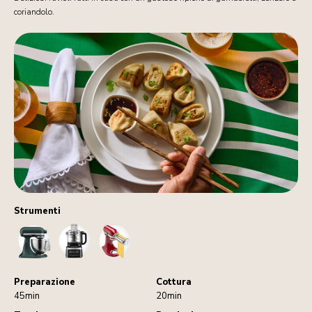
coriandolo.
Strumenti
StandMixer
FoodProcessor
PastaRoller
Preparazione
Cottura
45min
20min