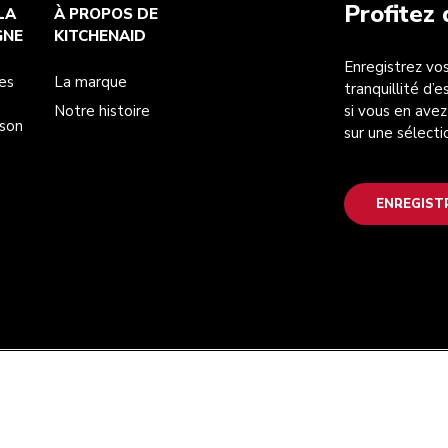
Profitez
LA
À PROPOS DE
GNE
KITCHENAID
Enregistrez vos
es
La marque
tranquillité d’
Notre histoire
si vous en avez
ison
sur une sélecti
ENREGIST