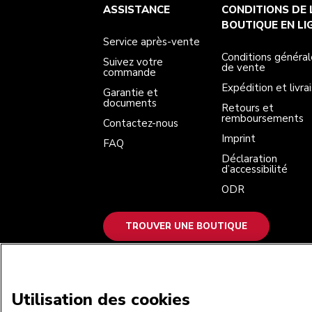
Service après-vente
Conditions générales de vente
La marque
Trouver une boutique
ASSISTANCE
CONDITIONS DE 
Suivez votre commande
Expédition et livraison
Notre histoire
Garantie et documents
Retours et remboursements
BOUTIQUE EN LI
Contactez-nous
Imprint
Service après-vente
FAQ
Déclaration d’accessibilité
ODR
Conditions général
Suivez votre
de vente
commande
Expédition et livra
Garantie et
documents
Retours et
remboursements
Contactez-nous
Imprint
FAQ
Déclaration
d’accessibilité
ODR
TROUVER UNE BOUTIQUE
NOUS ACCEPTONS
Utilisation des cookies