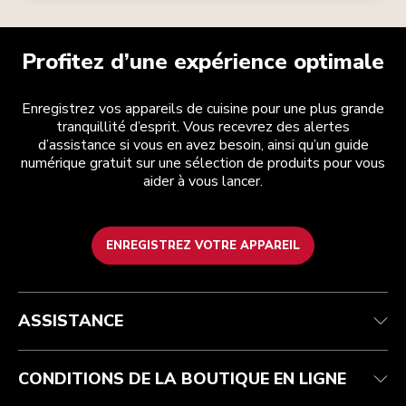
Profitez d’une expérience optimale
Enregistrez vos appareils de cuisine pour une plus grande
tranquillité d’esprit. Vous recevrez des alertes
d’assistance si vous en avez besoin, ainsi qu’un guide
numérique gratuit sur une sélection de produits pour vous
aider à vous lancer.
ENREGISTREZ VOTRE APPAREIL
Service après-vente
Conditions générales de vente
La marque
Trouver une boutique
Suivez votre commande
Expédition et livraison
Notre histoire
ASSISTANCE
Garantie et documents
Retours et remboursements
Contactez-nous
Imprint
FAQ
Déclaration d’accessibilité
ODR
CONDITIONS DE LA BOUTIQUE EN LIGNE