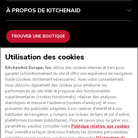
À PROPOS DE KITCHENAID
TROUVER UNE BOUTIQUE
NOUS ACCEPTONS
Utilisation des cookies
KitchenAid Europa, Inc.
utilise des cookies internes et tiers pour
garantir le fonctionnement du site et offrir une expérience de navigation
fluide (cookies strictement nécessaires). Avec votre consentement,
SUIVEZ-NOUS
nous utilisons également des cookies pour améliorer les
performances du site Web et proposer des fonctionnalités
supplémentaires (cookies fonctionnels), réaliser des analyses
statistiques et mesurer l'audience (cookies d'analyse), et vous
présenter des publicités adaptées à vos centres d'intérêt et à vos
habitudes de navigation, y compris par le biais de tiers et sur d'autres
plateformes (cookies publicitaires). Pour en savoir plus ou gérer vos
paramètres, veuillez consulter notre
Politique relative aux cookies
.
Pour connaître la façon dont nous traitons les données personnelles