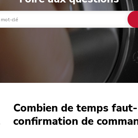
Combien de temps faut-i
café
confirmation de comman