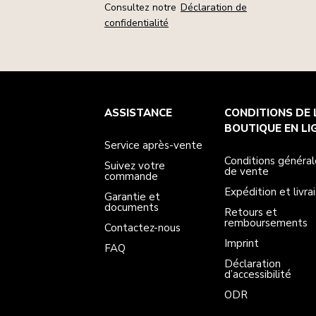
Consultez notre
Déclaration de
confidentialité
Service après-vente
Conditions générales de vente
La marque
Trouver une boutique
ASSISTANCE
CONDITIONS DE 
Suivez votre commande
Expédition et livraison
Notre histoire
Garantie et documents
Retours et remboursements
BOUTIQUE EN LI
Contactez-nous
Imprint
Service après-vente
FAQ
Déclaration d’accessibilité
ODR
Conditions général
Suivez votre
de vente
commande
Expédition et livra
Garantie et
documents
Retours et
remboursements
Contactez-nous
Imprint
FAQ
Déclaration
d’accessibilité
ODR