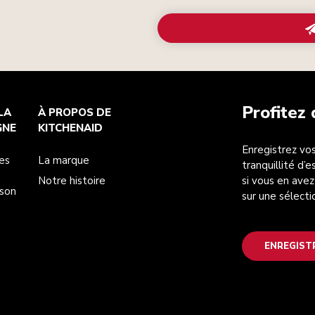
Profitez
LA
À PROPOS DE
GNE
KITCHENAID
Enregistrez vos
es
La marque
tranquillité d’
Notre histoire
si vous en avez
ison
sur une sélecti
ENREGIST