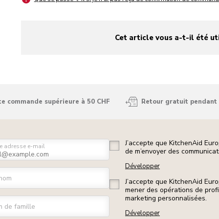
Cet article vous a-t-il été ut
yes
no
ute commande supérieure à 50 CHF
Retour gratuit pendant 
J’accepte que KitchenAid Euro
e adresse e-mail
de m’envoyer des communicati
Développer
nom
J’accepte que KitchenAid Euro
mener des opérations de prof
marketing personnalisées.
 de famille
Développer