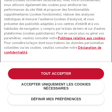
fluide (cookies strictement nécessaires). Avec votre consentement,
SUIVEZ-NOUS
nous utilisons également des cookies pour améliorer les
performances du site Web et proposer des fonctionnalités
supplémentaires (cookies fonctionnels), réaliser des analyses
statistiques et mesurer l'audience (cookies d'analyse), et vous
présenter des publicités adaptées à vos centres d'intérêt et à vos
habitudes de navigation, y compris par le biais de tiers et sur d'autres
plateformes (cookies publicitaires). Pour en savoir plus ou gérer vos
paramètres, veuillez consulter notre
Politique relative aux cookies
.
Pour connaître la façon dont nous traitons les données personnelles
collectées via les cookies, veuillez consulter notre
Déclaration de
confidentialité
.
© KitchenAid 2026 - Tous droits réservés. KitchenAid et la
forme du robot pâtissier multifonction sont des marques
commerciales aux États-Unis et ailleurs.
TOUT ACCEPTER
Gérer mes cookies
Politique de confidentialité
ACCEPTER UNIQUEMENT LES COOKIES
NÉCESSAIRES
Politique en matière de cookies
Autres pays
Résolution des litiges en ligne
DÉFINIR MES PRÉFÉRENCES