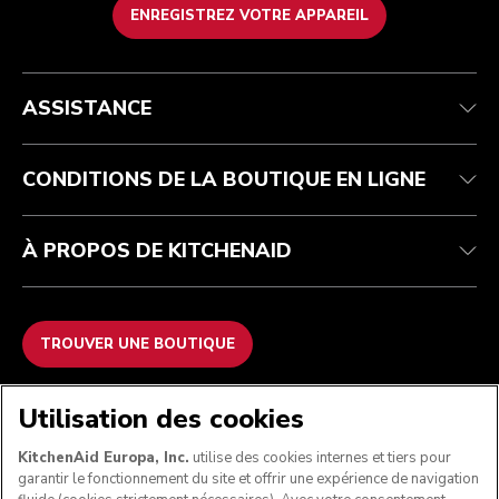
ENREGISTREZ VOTRE APPAREIL
Service après-vente
Conditions générales de vente
La marque
Trouver une boutique
Suivez votre commande
Expédition et livraison
Notre histoire
ASSISTANCE
Garantie et documents
Retours et remboursements
Contactez-nous
Imprint
FAQ
Déclaration d’accessibilité
ODR
CONDITIONS DE LA BOUTIQUE EN LIGNE
À PROPOS DE KITCHENAID
TROUVER UNE BOUTIQUE
NOUS ACCEPTONS
Utilisation des cookies
KitchenAid Europa, Inc.
utilise des cookies internes et tiers pour
garantir le fonctionnement du site et offrir une expérience de navigation