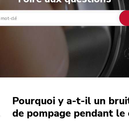
Pourquoi y a-t-il un bru
café
de pompage pendant le c