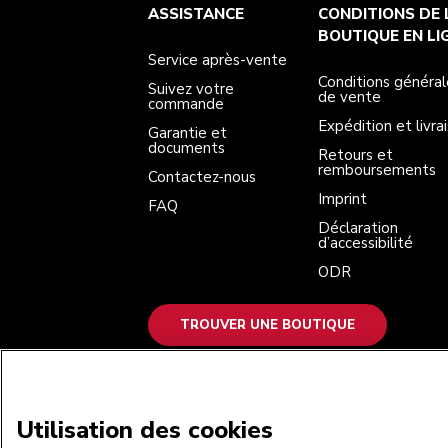
Service après-vente
Conditions générales de vente
La marque
Trouver une boutique
ASSISTANCE
CONDITIONS DE 
Suivez votre commande
Expédition et livraison
Notre histoire
Garantie et documents
Retours et remboursements
BOUTIQUE EN LI
Contactez-nous
Imprint
Service après-vente
FAQ
Déclaration d’accessibilité
ODR
Conditions général
Suivez votre
de vente
commande
Expédition et livra
Garantie et
documents
Retours et
remboursements
Contactez-nous
Imprint
FAQ
Déclaration
d’accessibilité
ODR
TROUVER UNE BOUTIQUE
NOUS ACCEPTONS
Utilisation des cookies