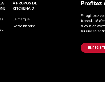
Profitez
LA
À PROPOS DE
GNE
KITCHENAID
Enregistrez vos
es
La marque
tranquillité d’
Notre histoire
si vous en avez
ison
sur une sélecti
ENREGIST