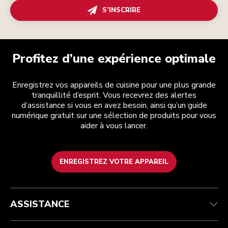
S’INSCRIRE
Profitez d’une expérience optimale
Enregistrez vos appareils de cuisine pour une plus grande
tranquillité d’esprit. Vous recevrez des alertes
d’assistance si vous en avez besoin, ainsi qu’un guide
numérique gratuit sur une sélection de produits pour vous
aider à vous lancer.
ENREGISTREZ VOTRE APPAREIL
Service après-vente
Conditions générales de vente
La marque
Trouver une boutique
Suivez votre commande
Expédition et livraison
Notre histoire
ASSISTANCE
Garantie et documents
Retours et remboursements
Contactez-nous
Imprint
FAQ
Déclaration d’accessibilité
ODR