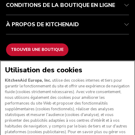
CONDITIONS DE LA BOUTIQUE EN LIGNE
À PROPOS DE KITCHENAID
TROUVER UNE BOUTIQUE
NOUS ACCEPTONS
Utilisation des cookies
KitchenAid Europa, Inc.
utilise des cookies internes et tiers pour
garantir le fonctionnement du site et offrir une expérience de navigation
fluide (cookies strictement nécessaires). Avec votre consentement,
SUIVEZ-NOUS
nous utilisons également des cookies pour améliorer les
performances du site Web et proposer des fonctionnalités
supplémentaires (cookies fonctionnels), réaliser des analyses
statistiques et mesurer l'audience (cookies d'analyse), et vous
présenter des publicités adaptées à vos centres d'intérêt et à vos
habitudes de navigation, y compris par le biais de tiers et sur d'autres
plateformes (cookies publicitaires). Pour en savoir plus ou gérer vos