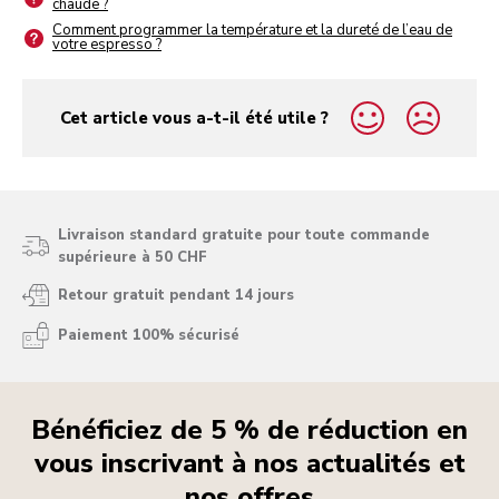
chaude ?
Comment programmer la température et la dureté de l’eau de
votre espresso ?
Cet article vous a-t-il été utile ?
yes
no
Livraison standard gratuite pour toute commande
supérieure à 50 CHF
Retour gratuit pendant 14 jours
Paiement 100% sécurisé
Bénéficiez de 5 % de réduction en
vous inscrivant à nos actualités et
nos offres