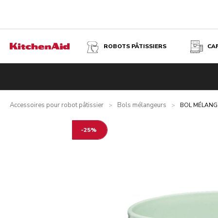
ROBOTS PÂTISSIERS
CA
BOL MÉLANGEUR EN CÉRAMIQUE 4,7 L - GOUTTE DE ROS
Accessoires pour robot pâtissier
Bols mélangeurs
>
>
BOL MÉLANGE
-25%