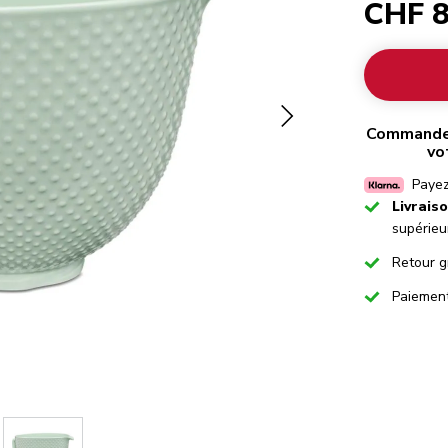
CHF 8
Commandez
vo
Payez
Checked
Livrais
supérieu
Checked
Retour g
Checked
Paiemen