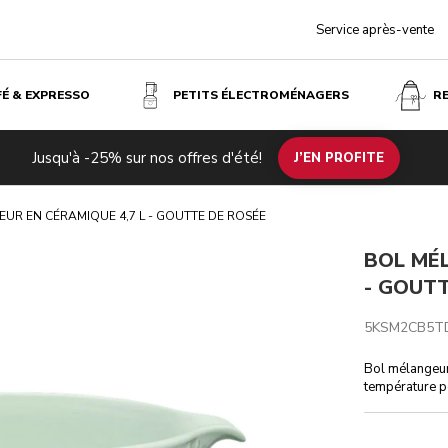
Service après-vente
FÉ & EXPRESSO
PETITS ÉLECTROMÉNAGERS
R
ÉE
Jusqu'à -25% sur nos offres d'été!
J’EN PROFITE
UR EN CÉRAMIQUE 4,7 L - GOUTTE DE ROSÉE
BOL MÉL
- GOUTT
5KSM2CB5T
Bol mélangeur
température po