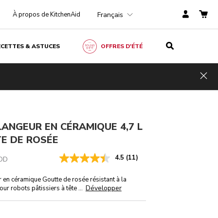
Français
À propos de KitchenAid
ECETTES & ASTUCES
OFFRES D'ÉTÉ
CHF 119.-
AJOUTER AU PANIER
CHF 89,25
TVA
Économies
incluse
Hid
de coûts
CHF 29,75
ANGEUR EN CÉRAMIQUE 4,7 L
E DE ROSÉE
4.5
(11)
DD
 en céramique Goutte de rosée résistant à la
Développer
ur robots pâtissiers à tête
...