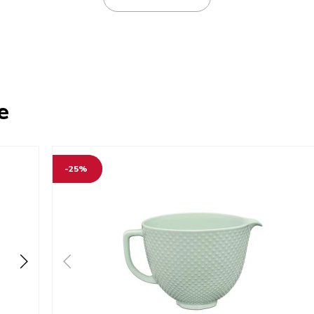
e
-25%