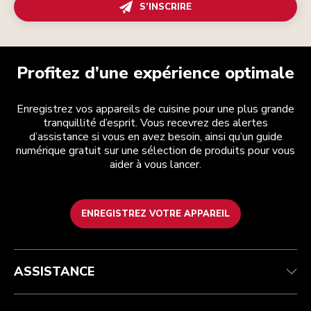
S’INSCRIRE
Profitez d’une expérience optimale
Enregistrez vos appareils de cuisine pour une plus grande
tranquillité d’esprit. Vous recevrez des alertes
d’assistance si vous en avez besoin, ainsi qu’un guide
numérique gratuit sur une sélection de produits pour vous
aider à vous lancer.
ENREGISTREZ VOTRE APPAREIL
Service après-vente
Conditions générales de vente
La marque
Trouver une boutique
Suivez votre commande
Expédition et livraison
Notre histoire
ASSISTANCE
Garantie et documents
Retours et remboursements
Contactez-nous
Imprint
FAQ
Déclaration d’accessibilité
ODR