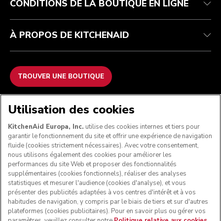
CONDITIONS DE LA BOUTIQUE EN LIGNE
À PROPOS DE KITCHENAID
TROUVER UNE BOUTIQUE
NOUS ACCEPTONS
Utilisation des cookies
KitchenAid Europa, Inc.
utilise des cookies internes et tiers pour
garantir le fonctionnement du site et offrir une expérience de navigation
fluide (cookies strictement nécessaires). Avec votre consentement,
SUIVEZ-NOUS
nous utilisons également des cookies pour améliorer les
performances du site Web et proposer des fonctionnalités
supplémentaires (cookies fonctionnels), réaliser des analyses
statistiques et mesurer l'audience (cookies d'analyse), et vous
présenter des publicités adaptées à vos centres d'intérêt et à vos
habitudes de navigation, y compris par le biais de tiers et sur d'autres
plateformes (cookies publicitaires). Pour en savoir plus ou gérer vos
paramètres, veuillez consulter notre
Politique relative aux cookies
.