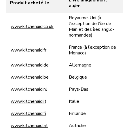
Produit acheté le
au/en
Royaume-Uni (à
l’exception de l’île de
www.kitchenaid.co.uk
Man et des îles anglo-
normandes)
France (à l’exception de
www.kitchenaid.fr
Monaco)
www.kitchenaid.de
Allemagne
www.kitchenaid.be
Belgique
www.kitchenaid.nl
Pays-Bas
www.kitchenaid.it
Italie
www.kitchenaid.fi
Finlande
www.kitchenaid.at
Autriche