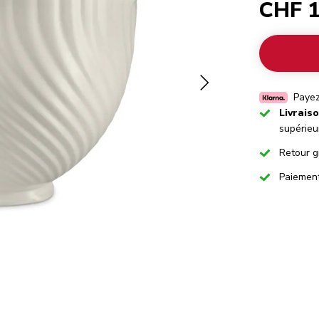
CHF 1
Payez
Checked
Livrais
supérieu
Checked
Retour g
Checked
Paiemen