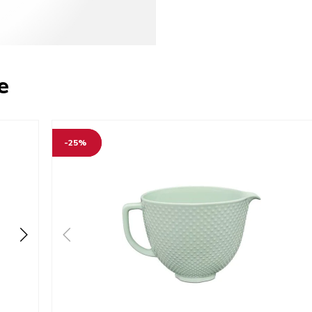
e
-25%