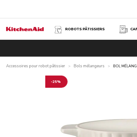
ROBOTS PÂTISSIERS
CA
BOL MÉLANGEUR EN CÉRAMIQUE 4,7 L - MERINGUE
Présentation
Avantages
Produits associés
Caractéristi
Accessoires pour robot pâtissier
Bols mélangeurs
>
>
BOL MÉLANGE
-25%