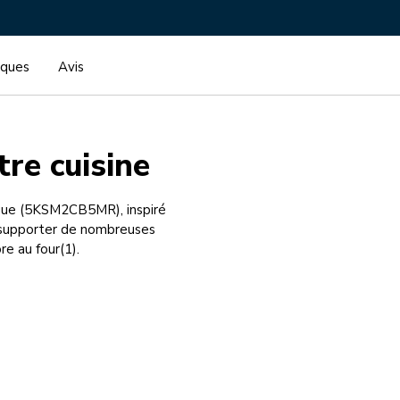
iques
Avis
tre cuisine
ngue (5KSM2CB5MR), inspiré
t supporter de nombreuses
e au four(1).