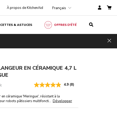
Français
À propos de KitchenAid
ECETTES & ASTUCES
OFFRES D'ÉTÉ
CHF 139.-
AJOUTER AU PANIER
CHF 104,25
TVA
Économies
incluse
Hid
de coûts
CHF 34,75
ANGEUR EN CÉRAMIQUE 4,7 L
GUE
4.9
(8)
R
en céramique 'Meringue', résistant à la
Développer
ur robots pâtissiers multifoncti
...