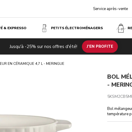
Service après-vente
FÉ & EXPRESSO
PETITS ÉLECTROMÉNAGERS
R
Jusqu'à -25% sur nos offres d'été!
ques techniques
Avis
J’EN PROFITE
UR EN CÉRAMIQUE 4,7 L - MERINGUE
BOL MÉL
- MERIN
5KSM2CB5M
Bol mélangeur 
température po