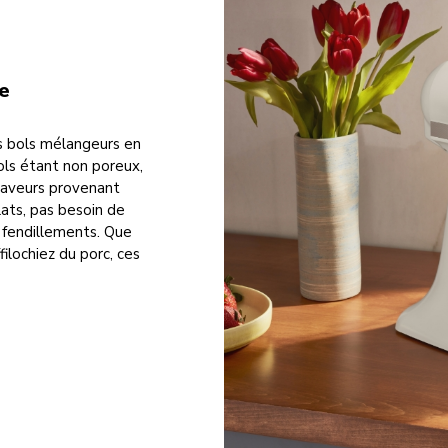
e
es bols mélangeurs en
ols étant non poreux,
 saveurs provenant
lats, pas besoin de
s fendillements. Que
ilochiez du porc, ces