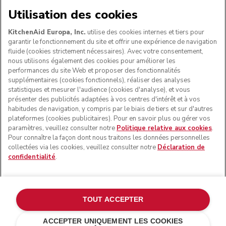
Utilisation des cookies
SUIVEZ-NOUS
KitchenAid Europa, Inc.
utilise des cookies internes et tiers pour
garantir le fonctionnement du site et offrir une expérience de navigation
fluide (cookies strictement nécessaires). Avec votre consentement,
nous utilisons également des cookies pour améliorer les
performances du site Web et proposer des fonctionnalités
supplémentaires (cookies fonctionnels), réaliser des analyses
statistiques et mesurer l'audience (cookies d'analyse), et vous
présenter des publicités adaptées à vos centres d'intérêt et à vos
habitudes de navigation, y compris par le biais de tiers et sur d'autres
plateformes (cookies publicitaires). Pour en savoir plus ou gérer vos
paramètres, veuillez consulter notre
Politique relative aux cookies
.
© KitchenAid 2026 - Tous droits réservés. KitchenAid et la
Pour connaître la façon dont nous traitons les données personnelles
forme du robot pâtissier multifonction sont des marques
collectées via les cookies, veuillez consulter notre
Déclaration de
commerciales aux États-Unis et ailleurs.
confidentialité
.
Gérer mes cookies
Politique de confidentialité
Politique en matière de cookies
Autres pays
TOUT ACCEPTER
Résolution des litiges en ligne
ACCEPTER UNIQUEMENT LES COOKIES