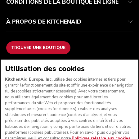
CONDITIONS DE LA BOUTIQUE EN LIGNE
À PROPOS DE KITCHENAID
TROUVER UNE BOUTIQUE
NOUS ACCEPTONS
Utilisation des cookies
KitchenAid Europa, Inc.
utilise des cookies internes et tiers pour
garantir le fonctionnement du site et offrir une expérience de navigation
fluide (cookies strictement nécessaires). Avec votre consentement,
SUIVEZ-NOUS
nous utilisons également des cookies pour améliorer les
performances du site Web et proposer des fonctionnalités
supplémentaires (cookies fonctionnels), réaliser des analyses
statistiques et mesurer l'audience (cookies d'analyse), et vous
présenter des publicités adaptées à vos centres d'intérêt et à vos
habitudes de navigation, y compris par le biais de tiers et sur d'autres
plateformes (cookies publicitaires). Pour en savoir plus ou gérer vos
paramètres, veuillez consulter notre
Politique relative aux cookies
.