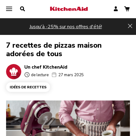
Jusqu'à -25% sur nos offres d'été!
Hi
7 recettes de pizzas maison
adorées de tous
Un chef KitchenAid
de lecture
27 mars 2025
IDÉES DE RECETTES