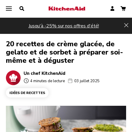
Jusqu'à -25% sur nos offres d'été!
Hi
20 recettes de crème glacée, de
gelato et de sorbet à préparer soi-
même et à déguster
Un chef KitchenAid
4 minutes de lecture
03 juillet 2025
IDÉES DE RECETTES