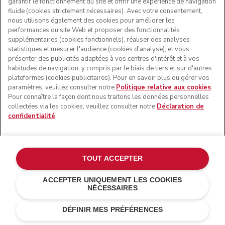
garantir le fonctionnement du site et offrir une expérience de navigation
fluide (cookies strictement nécessaires). Avec votre consentement,
nous utilisons également des cookies pour améliorer les
performances du site Web et proposer des fonctionnalités
supplémentaires (cookies fonctionnels), réaliser des analyses
statistiques et mesurer l'audience (cookies d'analyse), et vous
présenter des publicités adaptées à vos centres d'intérêt et à vos
Certains desserts se passent de présentation. Le sorbet
habitudes de navigation, y compris par le biais de tiers et sur d'autres
mangue en est un bel exemple. Il est doux, tropical et
plateformes (cookies publicitaires). Pour en savoir plus ou gérer vos
naturellement sucré. Pas de produits laitiers, tout en
paramètres, veuillez consulter notre
Politique relative aux cookies
.
simplicité : une petite merveille. La bonne nouvelle ? Il
Pour connaître la façon dont nous traitons les données personnelles
est prêt en seulement 35 minutes. Une pincée de citron
collectées via les cookies, veuillez consulter notre
Déclaration de
vert ou de basilic frais suffit à le rehausser encore
confidentialité
.
davantage.
20.
Sorbet de framboise
TOUT ACCEPTER
ACCEPTER UNIQUEMENT LES COOKIES
NÉCESSAIRES
DÉFINIR MES PRÉFÉRENCES