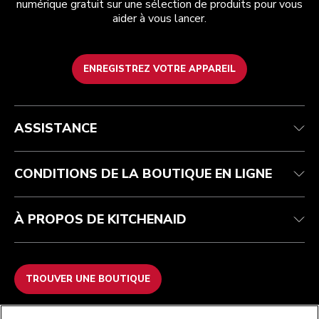
numérique gratuit sur une sélection de produits pour vous
aider à vous lancer.
ENREGISTREZ VOTRE APPAREIL
Service après-vente
Conditions générales de vente
La marque
Trouver une boutique
Suivez votre commande
Expédition et livraison
Notre histoire
ASSISTANCE
Garantie et documents
Retours et remboursements
Contactez-nous
Imprint
FAQ
Déclaration d’accessibilité
ODR
CONDITIONS DE LA BOUTIQUE EN LIGNE
À PROPOS DE KITCHENAID
TROUVER UNE BOUTIQUE