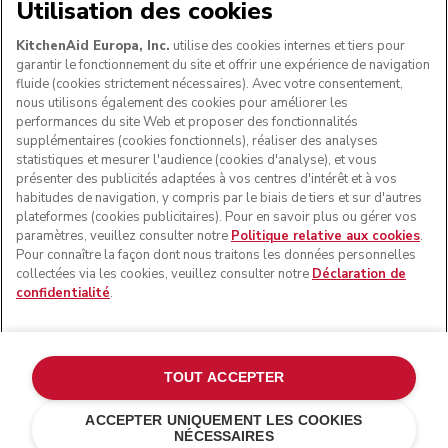
NOUS ACCEPTONS
Utilisation des cookies
KitchenAid Europa, Inc.
utilise des cookies internes et tiers pour
garantir le fonctionnement du site et offrir une expérience de navigation
fluide (cookies strictement nécessaires). Avec votre consentement,
SUIVEZ-NOUS
nous utilisons également des cookies pour améliorer les
performances du site Web et proposer des fonctionnalités
supplémentaires (cookies fonctionnels), réaliser des analyses
statistiques et mesurer l'audience (cookies d'analyse), et vous
présenter des publicités adaptées à vos centres d'intérêt et à vos
habitudes de navigation, y compris par le biais de tiers et sur d'autres
plateformes (cookies publicitaires). Pour en savoir plus ou gérer vos
paramètres, veuillez consulter notre
Politique relative aux cookies
.
Pour connaître la façon dont nous traitons les données personnelles
collectées via les cookies, veuillez consulter notre
Déclaration de
confidentialité
.
© KitchenAid 2026 - Tous droits réservés. KitchenAid et la
forme du robot pâtissier multifonction sont des marques
commerciales aux États-Unis et ailleurs.
TOUT ACCEPTER
Gérer mes cookies
Politique de confidentialité
ACCEPTER UNIQUEMENT LES COOKIES
NÉCESSAIRES
Politique en matière de cookies
Autres pays