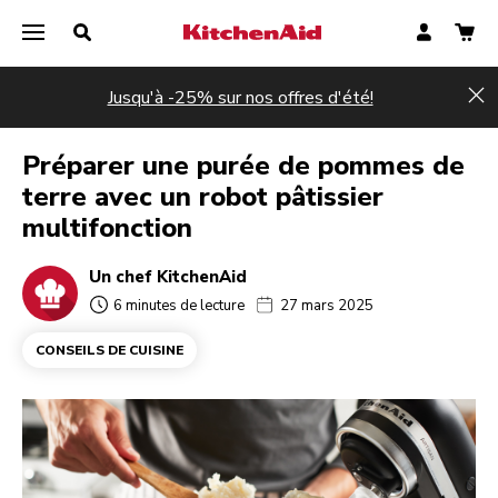
Jusqu'à -25% sur nos offres d'été!
Hi
Préparer une purée de pommes de
terre avec un robot pâtissier
multifonction
Un chef KitchenAid
6 minutes de lecture
27 mars 2025
CONSEILS DE CUISINE