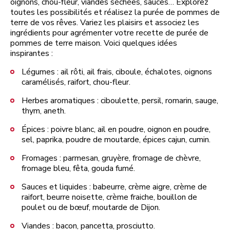
oignons, chou-fleur, viandes séchées, sauces… Explorez
toutes les possibilités et réalisez la purée de pommes de
terre de vos rêves. Variez les plaisirs et associez les
ingrédients pour agrémenter votre recette de purée de
pommes de terre maison. Voici quelques idées
inspirantes :
Légumes : ail rôti, ail frais, ciboule, échalotes, oignons
caramélisés, raifort, chou-fleur.
Herbes aromatiques : ciboulette, persil, romarin, sauge,
thym, aneth.
Épices : poivre blanc, ail en poudre, oignon en poudre,
sel, paprika, poudre de moutarde, épices cajun, cumin.
Fromages : parmesan, gruyère, fromage de chèvre,
fromage bleu, fêta, gouda fumé.
Sauces et liquides : babeurre, crème aigre, crème de
raifort, beurre noisette, crème fraiche, bouillon de
poulet ou de bœuf, moutarde de Dijon.
Viandes : bacon, pancetta, prosciutto.