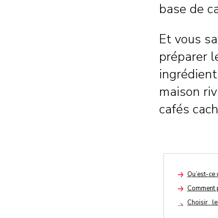
base de ca
Et vous sa
préparer l
ingrédient
maison riv
cafés cac
Qu’est-ce 
Arrow
Comment p
Arrow
Choisir l
Arrow