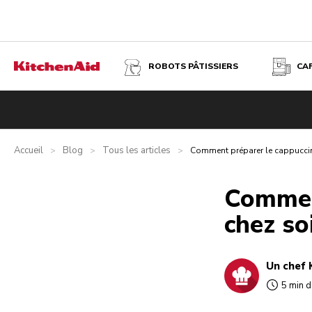
ROBOTS PÂTISSIERS
CA
Accueil
Blog
Tous les articles
>
>
>
Comment préparer le cappuccin
Comment
chez so
Un chef 
5 min d