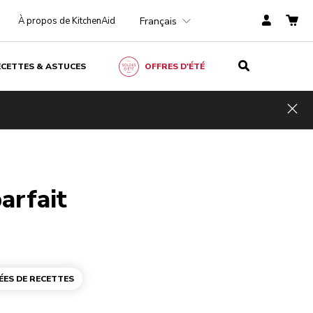
Français
À propos de KitchenAid
ECETTES & ASTUCES
OFFRES D'ÉTÉ
Hid
arfait
ÉES DE RECETTES