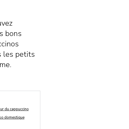
uvez
es bons
ccinos
 les petits
ome.
ur du cappuccino
sso domestique