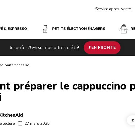
Service après-vente
FÉ & EXPRESSO
PETITS ÉLECTROMÉNAGERS
R
Jusqu'à -25% sur nos offres d'été!
J’EN PROFITE
o parfait chez soi
 préparer le cappuccino p
i
KitchenAid
ID
e lecture
27 mars 2025