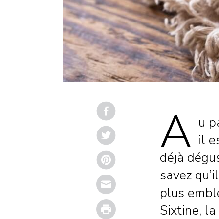
A
u p
il 
déjà dégu
savez qu’il
Email
plus emblé
Print
Sixtine, l