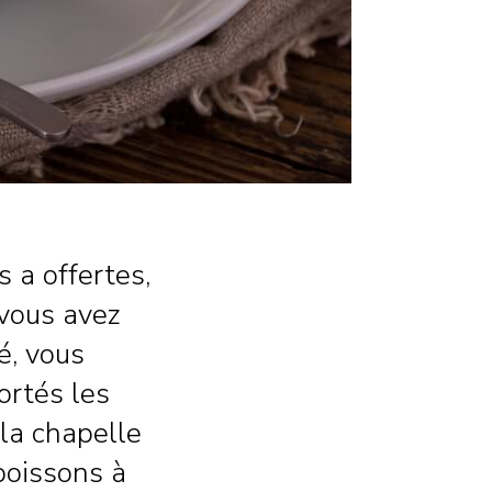
s a offertes,
 vous avez
é, vous
portés les
la chapelle
boissons à