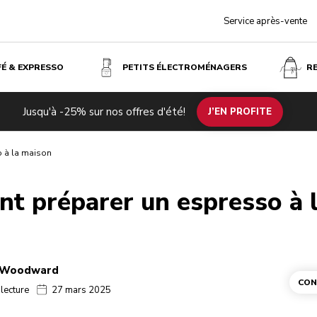
Service après-vente
FÉ & EXPRESSO
PETITS ÉLECTROMÉNAGERS
R
Jusqu'à -25% sur nos offres d'été!
J’EN PROFITE
 à la maison
t préparer un espresso à 
a Woodward
CON
 lecture
27 mars 2025