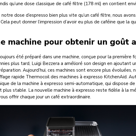
ndis qu’une dose classique de café filtre (178 ml) en contient en
tre dose d’espresso bien plus vite qu’un café filtre, nous avon
 Cela peut donner l’impression d’avoir eu plus de caféine que la qu
ne machine pour obtenir un goût 
toujours été préparé dans une machine, conçue pour la première f
ies plus tard, Luigi Bezzera a amélioré son design en ajoutant un
réparation. Aujourd’hui, ces machines sont encore plus évoluées,
fage rapide Thermocoil des machines à expresso KitchenAid. Autr
unique de la machine à expresso semi-automatique, qui dispose de
et plus stable. La nouvelle machine à expresso reste fidèle à la 
vous offrir chaque jour un café extraordinaire.