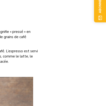
ABONNEZ-VOUS
gnifie « pressé » en
de grains de café
fé. L’espresso est servi
s, comme le latte, le
lacée.