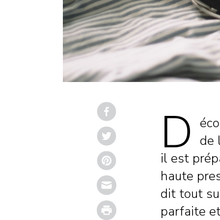
D
éco
de 
il est pré
haute pres
Email
dit tout s
Print
parfaite e