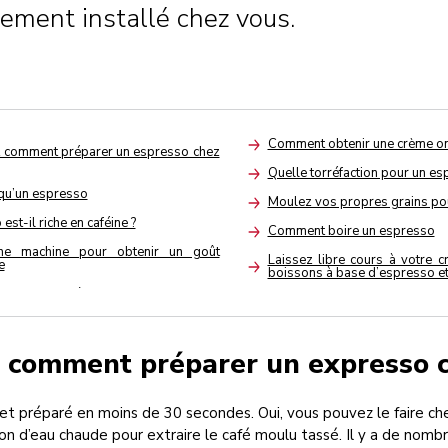
ement installé chez vous.
Comment obtenir une crème o
 comment préparer un espresso chez
Arrow
Quelle torréfaction pour un es
Arrow
qu’un espresso
Moulez vos propres grains pou
Arrow
est-il riche en caféine ?
Comment boire un espresso
Arrow
une machine pour obtenir un goût
Laissez libre cours à votre c
e
boissons à base d’espresso et 
Arrow
 comment préparer un expresso 
t préparé en moins de 30 secondes. Oui, vous pouvez le faire che
on d’eau chaude pour extraire le café moulu tassé. Il y a de nomb