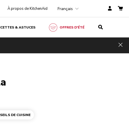
Français
À propos de KitchenAid
ECETTES & ASTUCES
OFFRES D'ÉTÉ
Hid
la
SEILS DE CUISINE