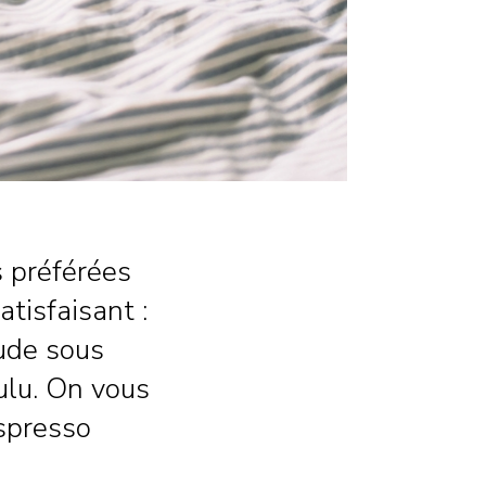
s préférées
atisfaisant :
aude sous
ulu. On vous
espresso