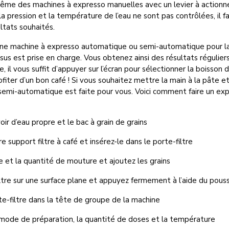
même des machines à expresso manuelles avec un levier à actionne
la pression et la température de l’eau ne sont pas contrôlées, il f
ultats souhaités.
une machine à expresso automatique ou semi-automatique pour la
ssus est prise en charge. Vous obtenez ainsi des résultats régulier
 il vous suffit d’appuyer sur l’écran pour sélectionner la boisson 
ofiter d’un bon café ! Si vous souhaitez mettre la main à la pâte e
 semi-automatique est faite pour vous. Voici comment faire un ex
ir d’eau propre et le bac à grain de grains
e support filtre à café et insérez-le dans le porte-filtre
lle et la quantité de mouture et ajoutez les grains
ltre sur une surface plane et appuyez fermement à l’aide du pouss
rte-filtre dans la tête de groupe de la machine
 mode de préparation, la quantité de doses et la température