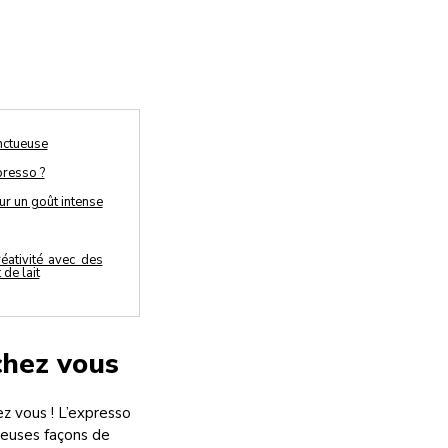
nctueuse
presso ?
r un goût intense
réativité avec des
de lait
chez vous
z vous ! L’expresso
reuses façons de