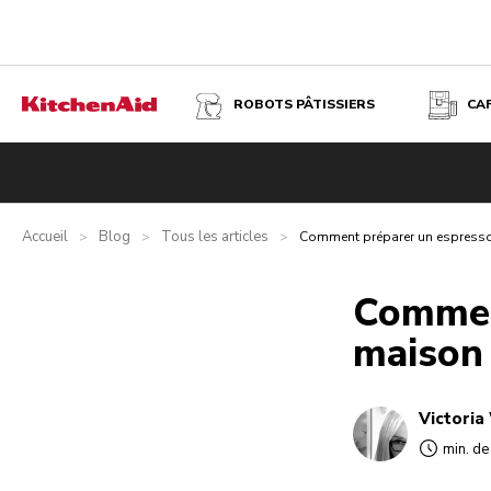
ROBOTS PÂTISSIERS
CA
Accueil
Blog
Tous les articles
>
>
>
Comment préparer un espresso
Commen
maison
Victori
min. de