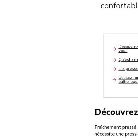
confortabl
Découvrez
vous
Arrow
Qu’est-ce 
Arrow
L’espresso 
Arrow
Utilisez 
authentiqu
Arrow
Découvrez
Fraîchement pressé e
nécessite une pressi