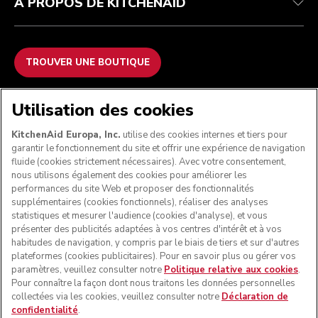
À PROPOS DE KITCHENAID
TROUVER UNE BOUTIQUE
NOUS ACCEPTONS
Utilisation des cookies
KitchenAid Europa, Inc.
utilise des cookies internes et tiers pour
garantir le fonctionnement du site et offrir une expérience de navigation
fluide (cookies strictement nécessaires). Avec votre consentement,
SUIVEZ-NOUS
nous utilisons également des cookies pour améliorer les
performances du site Web et proposer des fonctionnalités
supplémentaires (cookies fonctionnels), réaliser des analyses
statistiques et mesurer l'audience (cookies d'analyse), et vous
présenter des publicités adaptées à vos centres d'intérêt et à vos
habitudes de navigation, y compris par le biais de tiers et sur d'autres
plateformes (cookies publicitaires). Pour en savoir plus ou gérer vos
paramètres, veuillez consulter notre
Politique relative aux cookies
.
Pour connaître la façon dont nous traitons les données personnelles
collectées via les cookies, veuillez consulter notre
Déclaration de
confidentialité
.