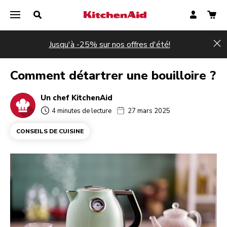
Jusqu'à -25% sur nos offres d'été!
Hi
Comment détartrer une bouilloire ?
Un chef KitchenAid
4 minutes de lecture
27 mars 2025
CONSEILS DE CUISINE