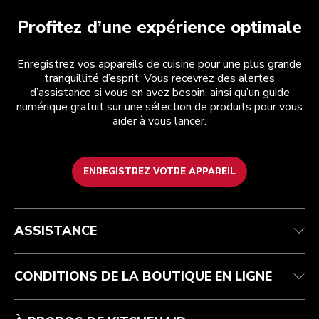
Profitez d’une expérience optimale
Enregistrez vos appareils de cuisine pour une plus grande
tranquillité d’esprit. Vous recevrez des alertes
d’assistance si vous en avez besoin, ainsi qu’un guide
numérique gratuit sur une sélection de produits pour vous
aider à vous lancer.
ENREGISTREZ VOTRE APPAREIL
Service après-vente
Conditions générales de vente
La marque
Trouver une boutique
Suivez votre commande
Expédition et livraison
Notre histoire
ASSISTANCE
Garantie et documents
Retours et remboursements
Contactez-nous
Imprint
FAQ
Déclaration d’accessibilité
ODR
CONDITIONS DE LA BOUTIQUE EN LIGNE