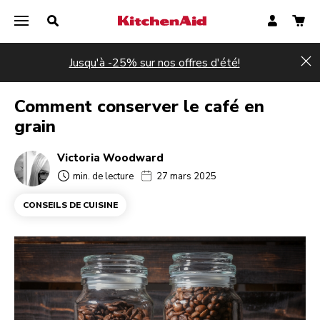
Jusqu'à -25% sur nos offres d'été!
Hi
Comment conserver le café en
grain
Victoria Woodward
min. de lecture
27 mars 2025
CONSEILS DE CUISINE