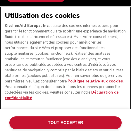
NOUS ACCEPTONS
Utilisation des cookies
KitchenAid Europa, Inc.
utilise des cookies internes et tiers pour
garantir le fonctionnement du site et offrir une expérience de navigation
fluide (cookies strictement nécessaires). Avec votre consentement,
SUIVEZ-NOUS
nous utilisons également des cookies pour améliorer les
performances du site Web et proposer des fonctionnalités
supplémentaires (cookies fonctionnels), réaliser des analyses
statistiques et mesurer l'audience (cookies d'analyse), et vous
présenter des publicités adaptées à vos centres d'intérêt et à vos
habitudes de navigation, y compris par le biais de tiers et sur d'autres
plateformes (cookies publicitaires). Pour en savoir plus ou gérer vos
paramètres, veuillez consulter notre
Politique relative aux cookies
.
Pour connaître la façon dont nous traitons les données personnelles
collectées via les cookies, veuillez consulter notre
Déclaration de
confidentialité
.
© KitchenAid 2026 - Tous droits réservés. KitchenAid et la
forme du robot pâtissier multifonction sont des marques
commerciales aux États-Unis et ailleurs.
TOUT ACCEPTER