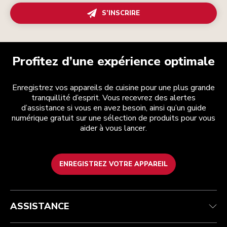
S’INSCRIRE
Profitez d’une expérience optimale
Enregistrez vos appareils de cuisine pour une plus grande
tranquillité d’esprit. Vous recevrez des alertes
d’assistance si vous en avez besoin, ainsi qu’un guide
numérique gratuit sur une sélection de produits pour vous
aider à vous lancer.
ENREGISTREZ VOTRE APPAREIL
Service après-vente
Conditions générales de vente
La marque
Trouver une boutique
Suivez votre commande
Expédition et livraison
Notre histoire
ASSISTANCE
Garantie et documents
Retours et remboursements
Contactez-nous
Imprint
FAQ
Déclaration d’accessibilité
ODR